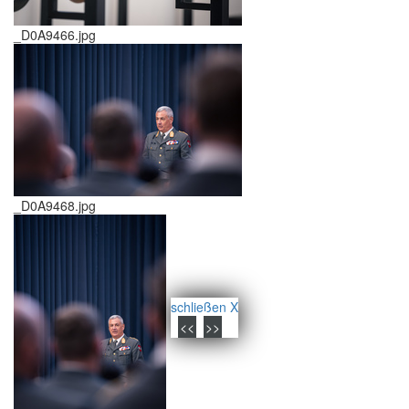
_D0A9466.jpg
_D0A9468.jpg
schließen X
<<
>>