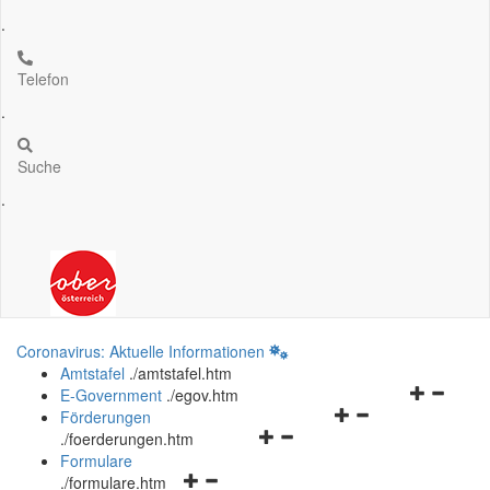
.
Telefon
.
Suche
.
Coronavirus: Aktuelle Informationen
Amtstafel
.
/amtstafel.htm
Navigation
E-Government
.
/egov.htm
Navigationsmenü
öffnen
Förderungen
Navigationsmenü
öffnen
und
.
/foerderungen.htm
öffnen
und
schließen
Formulare
Navigationsmenü
und
schließen
.
/formulare.htm