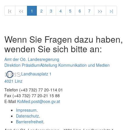
|<
<<
1
2
3
4
5
6
7
>>
>|
Wenn Sie Fragen dazu haben,
wenden Sie sich bitte an:
Amt der Oö. Landesregierung
Direktion Präsidium
Abteilung Kommunikation und Medien
Landhausplatz 1
4021 Linz
Telefon (+43 732) 77 20-114 01
Fax (+43 732) 77 20-21 15 88
E-Mail
KoMed.post@ooe.gv.at
Impressum
.
Datenschutz
.
Barrierefreiheit
.