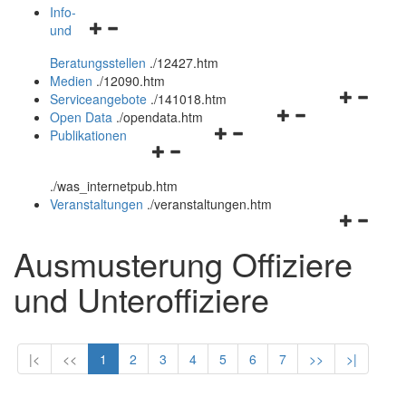
öffnen
schließen
Info-
Navigationsmenü
und
und
öffnen
schließen
Beratungsstellen
.
/12427.htm
und
Medien
.
/12090.htm
schließen
Navigation
Serviceangebote
.
/141018.htm
Navigationsmenü
öffnen
Open Data
.
/opendata.htm
Navigationsmenü
öffnen
und
Publikationen
Navigationsmenü
öffnen
und
schließen
öffnen
und
schließen
.
/was_internetpub.htm
und
schließen
Veranstaltungen
.
/veranstaltungen.htm
schließen
Navigation
öffnen
Ausmusterung Offiziere
und
schließen
und Unteroffiziere
|<
<<
1
2
3
4
5
6
7
>>
>|