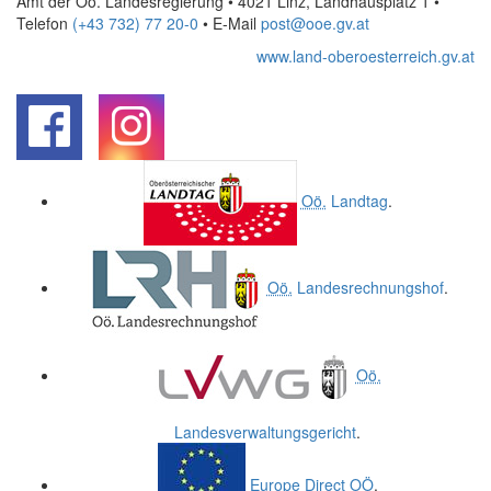
Amt der Oö. Landesregierung • 4021 Linz, Landhausplatz 1
•
Telefon
(+43 732) 77 20-0
• E-Mail
post@ooe.gv.at
www.land-oberoesterreich.gv.at
.
.
Oö.
Landtag
.
Oö.
Landesrechnungshof
.
Oö.
Landesverwaltungsgericht
.
Europe Direct
OÖ
.