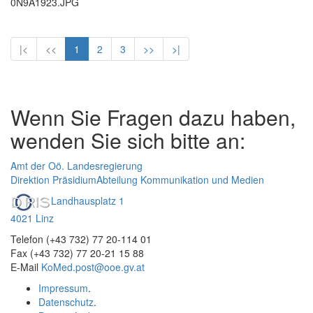
0N9A1923.JPG
|<
<<
1
2
3
>>
>|
Wenn Sie Fragen dazu haben,
wenden Sie sich bitte an:
Amt der Oö. Landesregierung
Direktion Präsidium
Abteilung Kommunikation und Medien
Landhausplatz 1
4021 Linz
Telefon (+43 732) 77 20-114 01
Fax (+43 732) 77 20-21 15 88
E-Mail
KoMed.post@ooe.gv.at
Impressum
.
Datenschutz
.