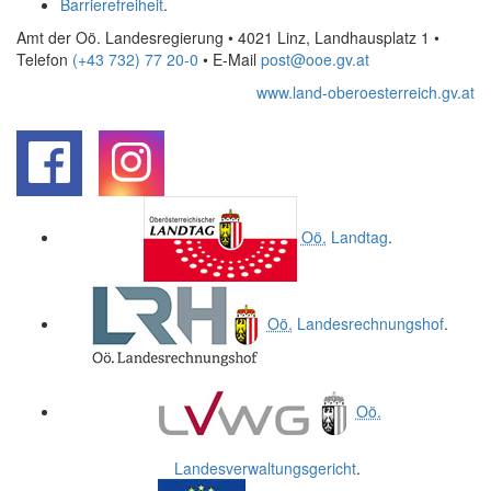
Barrierefreiheit
.
Amt der Oö. Landesregierung • 4021 Linz, Landhausplatz 1
•
Telefon
(+43 732) 77 20-0
• E-Mail
post@ooe.gv.at
www.land-oberoesterreich.gv.at
.
.
Oö.
Landtag
.
Oö.
Landesrechnungshof
.
Oö.
Landesverwaltungsgericht
.