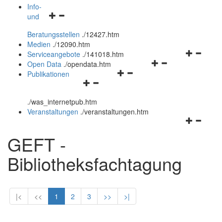
öffnen
schließen
Info-
Navigationsmenü
und
und
öffnen
schließen
Beratungsstellen
.
/12427.htm
und
Medien
.
/12090.htm
schließen
Navigation
Serviceangebote
.
/141018.htm
Navigationsmenü
öffnen
Open Data
.
/opendata.htm
Navigationsmenü
öffnen
und
Publikationen
Navigationsmenü
öffnen
und
schließen
öffnen
und
schließen
.
/was_internetpub.htm
und
schließen
Veranstaltungen
.
/veranstaltungen.htm
schließen
Navigation
öffnen
GEFT -
und
schließen
Bibliotheksfachtagung
|<
<<
1
2
3
>>
>|