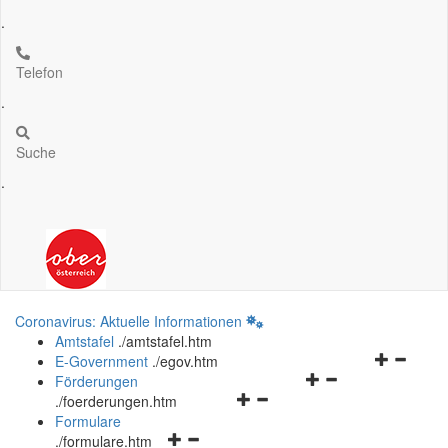
.
Telefon
.
Suche
.
Coronavirus: Aktuelle Informationen
Amtstafel
.
/amtstafel.htm
Navigation
E-Government
.
/egov.htm
Navigationsmenü
öffnen
Förderungen
Navigationsmenü
öffnen
und
.
/foerderungen.htm
öffnen
und
schließen
Formulare
Navigationsmenü
und
schließen
.
/formulare.htm