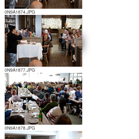
0N9A1874.JPG
schließen X
<<
>>
0N9A1877.JPG
0N9A1878.JPG