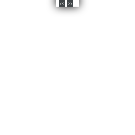
<<
>>