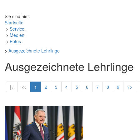
Sie sind hier:
Startseite
.
>
Service
.
>
Medien
.
>
Fotos
.
>
Ausgezeichnete Lehrlinge
Ausgezeichnete Lehrlinge
|<
<<
1
2
3
4
5
6
7
8
9
>>