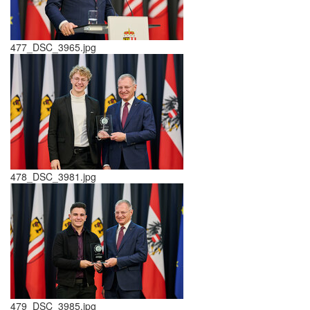
477_DSC_3965.jpg
478_DSC_3981.jpg
479_DSC_3985.jpg