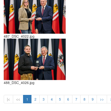
487_DSC_4022.jpg
488_DSC_4026.jpg
|<
<<
1
2
3
4
5
6
7
8
9
>>