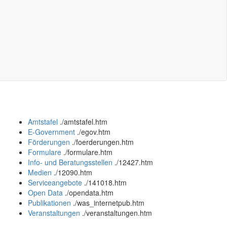
Amtstafel
.
/amtstafel.htm
E-Government
.
/egov.htm
Förderungen
.
/foerderungen.htm
Formulare
.
/formulare.htm
Info- und Beratungsstellen
.
/12427.htm
Medien
.
/12090.htm
Serviceangebote
.
/141018.htm
Open Data
.
/opendata.htm
Publikationen
.
/was_internetpub.htm
Veranstaltungen
.
/veranstaltungen.htm