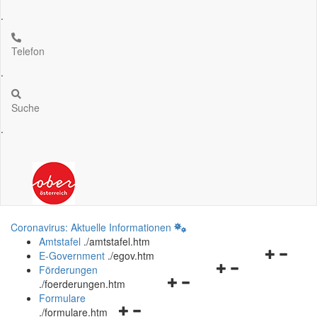
.
Telefon
.
Suche
.
Coronavirus: Aktuelle Informationen
Amtstafel
.
/amtstafel.htm
Navigation
E-Government
.
/egov.htm
Navigationsmenü
öffnen
Förderungen
Navigationsmenü
öffnen
und
.
/foerderungen.htm
öffnen
und
schließen
Formulare
Navigationsmenü
und
schließen
.
/formulare.htm