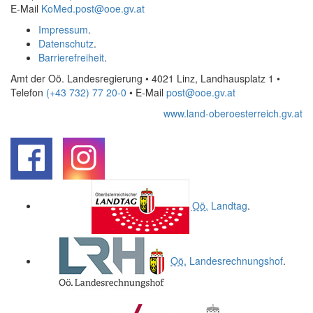
E-Mail
KoMed.post@ooe.gv.at
Impressum
.
Datenschutz
.
Barrierefreiheit
.
Amt der Oö. Landesregierung • 4021 Linz, Landhausplatz 1
•
Telefon
(+43 732) 77 20-0
• E-Mail
post@ooe.gv.at
www.land-oberoesterreich.gv.at
.
.
Oö.
Landtag
.
Oö.
Landesrechnungshof
.