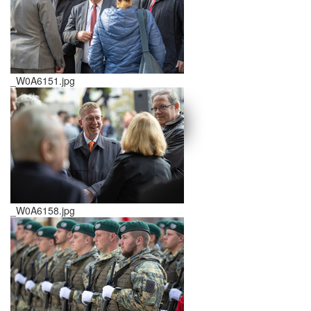
_W0A6151.jpg
schließen X
<<
>>
_W0A6158.jpg