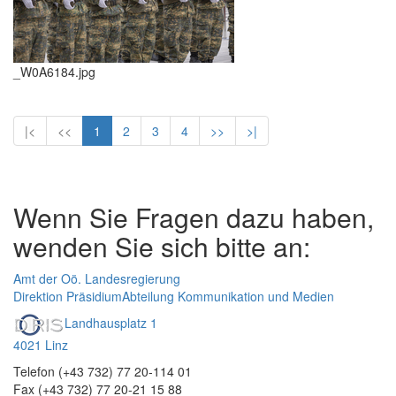
_W0A6184.jpg
|<
<<
1
2
3
4
>>
>|
Wenn Sie Fragen dazu haben,
wenden Sie sich bitte an:
Amt der Oö. Landesregierung
Direktion Präsidium
Abteilung Kommunikation und Medien
Landhausplatz 1
4021 Linz
Telefon (+43 732) 77 20-114 01
Fax (+43 732) 77 20-21 15 88