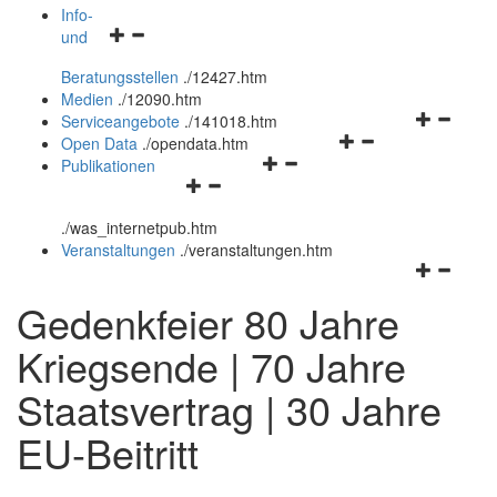
öffnen
schließen
Info-
Navigationsmenü
und
und
öffnen
schließen
Beratungsstellen
.
/12427.htm
und
Medien
.
/12090.htm
schließen
Navigation
Serviceangebote
.
/141018.htm
Navigationsmenü
öffnen
Open Data
.
/opendata.htm
Navigationsmenü
öffnen
und
Publikationen
Navigationsmenü
öffnen
und
schließen
öffnen
und
schließen
.
/was_internetpub.htm
und
schließen
Veranstaltungen
.
/veranstaltungen.htm
schließen
Navigation
öffnen
Gedenkfeier 80 Jahre
und
schließen
Kriegsende | 70 Jahre
Staatsvertrag | 30 Jahre
EU-Beitritt