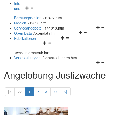
öffnen
schließen
Info-
Navigationsmenü
und
und
öffnen
schließen
Beratungsstellen
.
/12427.htm
und
Medien
.
/12090.htm
schließen
Navigation
Serviceangebote
.
/141018.htm
Navigationsmenü
öffnen
Open Data
.
/opendata.htm
Navigationsmenü
öffnen
und
Publikationen
Navigationsmenü
öffnen
und
schließen
öffnen
und
schließen
.
/was_internetpub.htm
und
schließen
Veranstaltungen
.
/veranstaltungen.htm
schließen
Navigation
öffnen
Angelobung Justizwache
und
schließen
|<
<<
1
2
3
>>
>|