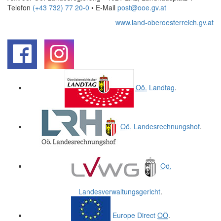
Telefon
(+43 732) 77 20-0
• E-Mail
post@ooe.gv.at
www.land-oberoesterreich.gv.at
.
.
Oö.
Landtag
.
Oö.
Landesrechnungshof
.
Oö.
Landesverwaltungsgericht
.
Europe Direct
OÖ
.