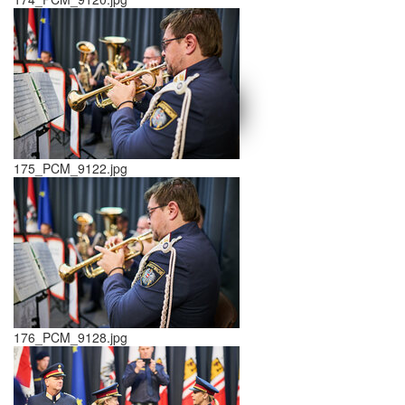
schließen X
<<
>>
175_PCM_9122.jpg
176_PCM_9128.jpg