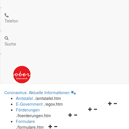
.
Telefon
.
Suche
.
Coronavirus: Aktuelle Informationen
Amtstafel
.
/amtstafel.htm
Navigation
E-Government
.
/egov.htm
Navigationsmenü
öffnen
Förderungen
Navigationsmenü
öffnen
und
.
/foerderungen.htm
öffnen
und
schließen
Formulare
Navigationsmenü
und
schließen
.
/formulare.htm