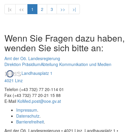
|<
<<
1
2
3
>>
>|
Wenn Sie Fragen dazu haben,
wenden Sie sich bitte an:
Amt der Oö. Landesregierung
Direktion Präsidium
Abteilung Kommunikation und Medien
Landhausplatz 1
4021 Linz
Telefon (+43 732) 77 20-114 01
Fax (+43 732) 77 20-21 15 88
E-Mail
KoMed.post@ooe.gv.at
Impressum
.
Datenschutz
.
Barrierefreiheit
.
Amt der Oö. Landesregierung • 4021 Linz, Landhausplatz 1
•