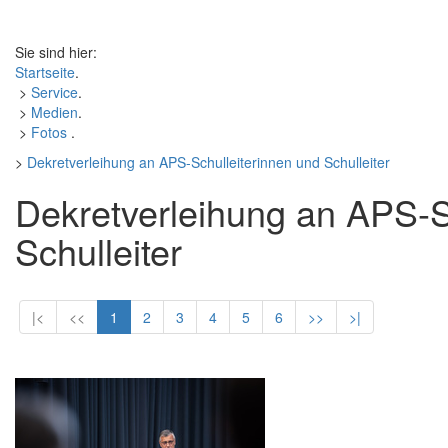
Sie sind hier:
Startseite
.
>
Service
.
>
Medien
.
>
Fotos
.
>
Dekretverleihung an APS-Schulleiterinnen und Schulleiter
Dekretverleihung an APS-S
Schulleiter
|<
<<
1
2
3
4
5
6
>>
>|