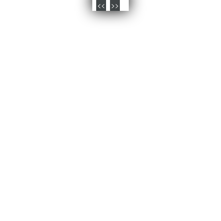
<<
>>