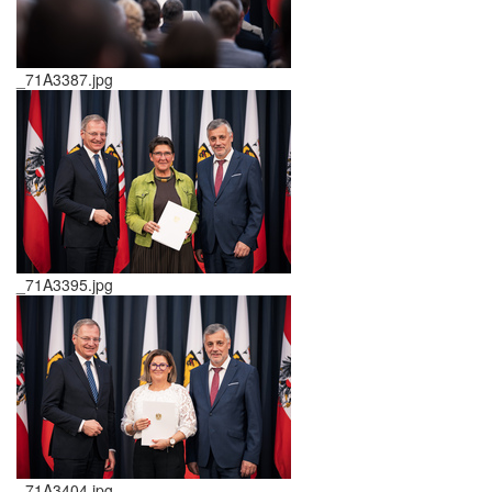
_71A3387.jpg
_71A3395.jpg
_71A3404.jpg