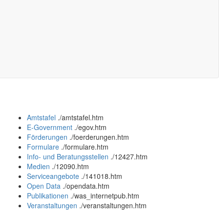
Amtstafel
.
/amtstafel.htm
E-Government
.
/egov.htm
Förderungen
.
/foerderungen.htm
Formulare
.
/formulare.htm
Info- und Beratungsstellen
.
/12427.htm
Medien
.
/12090.htm
Serviceangebote
.
/141018.htm
Open Data
.
/opendata.htm
Publikationen
.
/was_internetpub.htm
Veranstaltungen
.
/veranstaltungen.htm