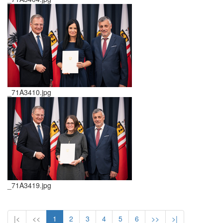
_71A3410.jpg
_71A3419.jpg
|<
<<
1
2
3
4
5
6
>>
>|