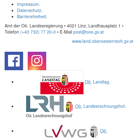
Impressum
.
Datenschutz
.
Barrierefreiheit
.
Amt der Oö. Landesregierung • 4021 Linz, Landhausplatz 1
•
Telefon
(+43 732) 77 20-0
• E-Mail
post@ooe.gv.at
www.land-oberoesterreich.gv.at
.
.
Oö.
Landtag
.
Oö.
Landesrechnungshof
.
Oö.