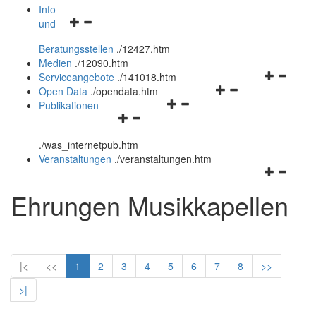
öffnen
schließen
Info-
Navigationsmenü
und
und
öffnen
schließen
Beratungsstellen
.
/12427.htm
und
Medien
.
/12090.htm
schließen
Navigation
Serviceangebote
.
/141018.htm
Navigationsmenü
öffnen
Open Data
.
/opendata.htm
Navigationsmenü
öffnen
und
Publikationen
Navigationsmenü
öffnen
und
schließen
öffnen
und
schließen
.
/was_internetpub.htm
und
schließen
Veranstaltungen
.
/veranstaltungen.htm
schließen
Navigation
öffnen
Ehrungen Musikkapellen
und
schließen
|<
<<
1
2
3
4
5
6
7
8
>>
>|