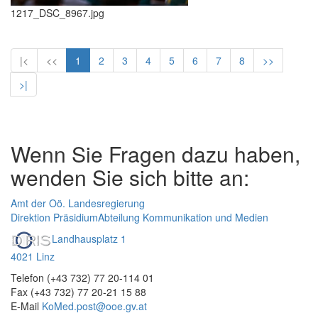
1217_DSC_8967.jpg
|<
<<
1
2
3
4
5
6
7
8
>>
>|
Wenn Sie Fragen dazu haben,
wenden Sie sich bitte an:
Amt der Oö. Landesregierung
Direktion Präsidium
Abteilung Kommunikation und Medien
Landhausplatz 1
4021 Linz
Telefon (+43 732) 77 20-114 01
Fax (+43 732) 77 20-21 15 88
E-Mail
KoMed.post@ooe.gv.at