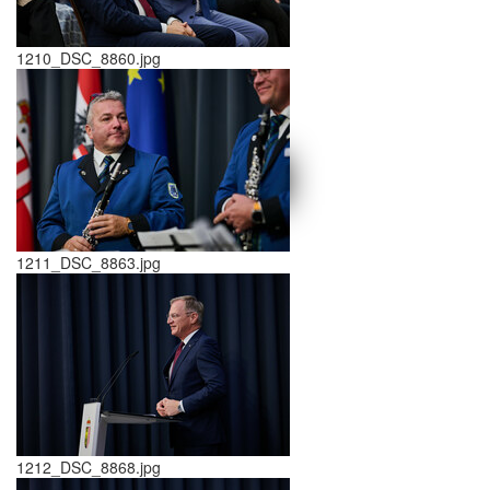
1210_DSC_8860.jpg
schließen X
<<
>>
1211_DSC_8863.jpg
1212_DSC_8868.jpg