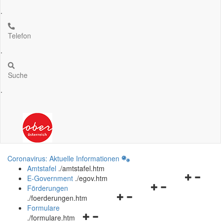
.
Telefon
.
Suche
.
Coronavirus: Aktuelle Informationen
Amtstafel
.
/amtstafel.htm
Navigation
E-Government
.
/egov.htm
Navigationsmenü
öffnen
Förderungen
Navigationsmenü
öffnen
und
.
/foerderungen.htm
öffnen
und
schließen
Formulare
Navigationsmenü
und
schließen
.
/formulare.htm