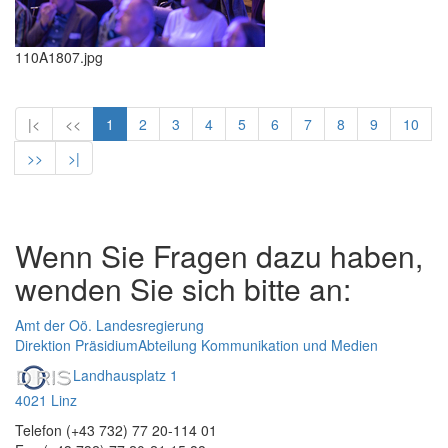
110A1807.jpg
|<
<<
1
2
3
4
5
6
7
8
9
10
>>
>|
Wenn Sie Fragen dazu haben,
wenden Sie sich bitte an:
Amt der Oö. Landesregierung
Direktion Präsidium
Abteilung Kommunikation und Medien
Landhausplatz 1
4021 Linz
Telefon (+43 732) 77 20-114 01