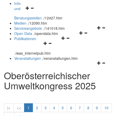
öffnen
schließen
Info-
Navigationsmenü
und
und
öffnen
schließen
Beratungsstellen
.
/12427.htm
und
Medien
.
/12090.htm
schließen
Navigation
Serviceangebote
.
/141018.htm
Navigationsmenü
öffnen
Open Data
.
/opendata.htm
Navigationsmenü
öffnen
und
Publikationen
Navigationsmenü
öffnen
und
schließen
öffnen
und
schließen
.
/was_internetpub.htm
und
schließen
Veranstaltungen
.
/veranstaltungen.htm
schließen
Navigation
öffnen
Oberösterreichischer
und
schließen
Umweltkongress 2025
|<
<<
1
2
3
4
5
6
7
8
9
10