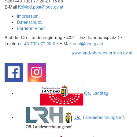
Fax (+43 732) 77 20-21 15 88
E-Mail
KoMed.post@ooe.gv.at
Impressum
.
Datenschutz
.
Barrierefreiheit
.
Amt der Oö. Landesregierung • 4021 Linz, Landhausplatz 1
•
Telefon
(+43 732) 77 20-0
• E-Mail
post@ooe.gv.at
www.land-oberoesterreich.gv.at
.
.
Oö.
Landtag
.
Oö.
Landesrechnungshof
.