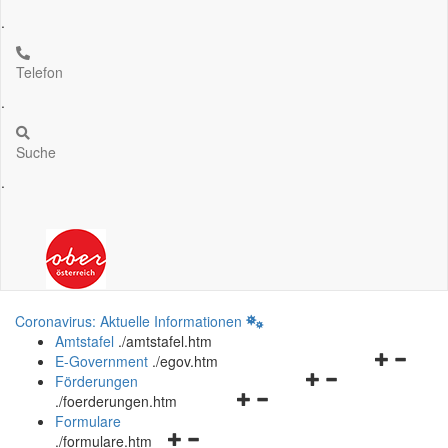
.
Telefon
.
Suche
.
Coronavirus: Aktuelle Informationen
Amtstafel
.
/amtstafel.htm
Navigation
E-Government
.
/egov.htm
Navigationsmenü
öffnen
Förderungen
Navigationsmenü
öffnen
und
.
/foerderungen.htm
öffnen
und
schließen
Formulare
Navigationsmenü
und
schließen
.
/formulare.htm