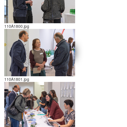
110A1800.jpg
schließen X
<<
>>
110A1801.jpg