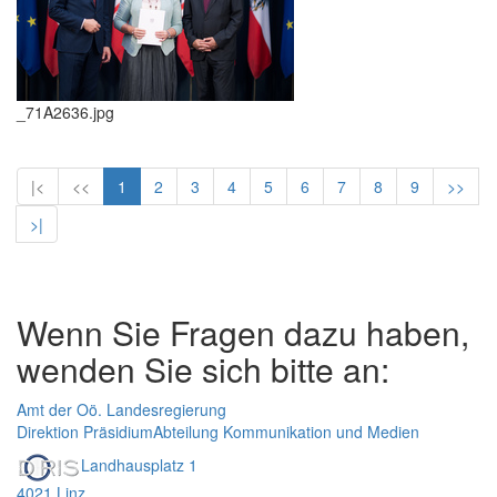
_71A2636.jpg
|<
<<
1
2
3
4
5
6
7
8
9
>>
>|
Wenn Sie Fragen dazu haben,
wenden Sie sich bitte an:
Amt der Oö. Landesregierung
Direktion Präsidium
Abteilung Kommunikation und Medien
Landhausplatz 1
4021 Linz