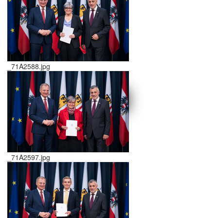
_71A2588.jpg
schließen X
<<
>>
_71A2597.jpg