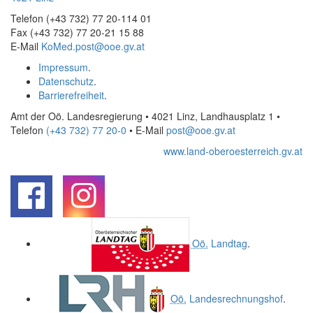
Telefon (+43 732) 77 20-114 01
Fax (+43 732) 77 20-21 15 88
E-Mail
KoMed.post@ooe.gv.at
Impressum
.
Datenschutz
.
Barrierefreiheit
.
Amt der Oö. Landesregierung • 4021 Linz, Landhausplatz 1
•
Telefon
(+43 732) 77 20-0
• E-Mail
post@ooe.gv.at
www.land-oberoesterreich.gv.at
.
.
Oö.
Landtag
.
Oö.
Landesrechnungshof
.