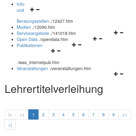
öffnen
schließen
Info-
Navigationsmenü
und
und
öffnen
schließen
Beratungsstellen
.
/12427.htm
und
Medien
.
/12090.htm
schließen
Navigation
Serviceangebote
.
/141018.htm
Navigationsmenü
öffnen
Open Data
.
/opendata.htm
Navigationsmenü
öffnen
und
Publikationen
Navigationsmenü
öffnen
und
schließen
öffnen
und
schließen
.
/was_internetpub.htm
und
schließen
Veranstaltungen
.
/veranstaltungen.htm
schließen
Navigation
öffnen
Lehrertitelverleihung
und
schließen
|<
<<
1
2
3
4
5
6
7
8
9
>>
>|