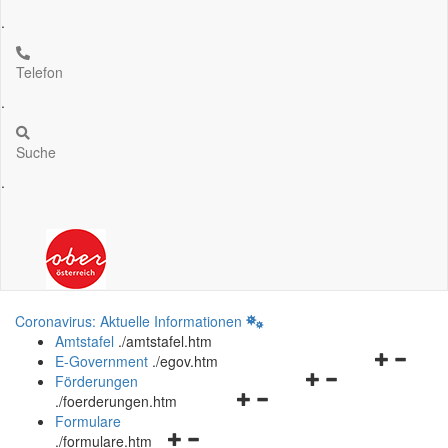
.
Telefon
.
Suche
.
Coronavirus: Aktuelle Informationen
Amtstafel
.
/amtstafel.htm
Navigation
E-Government
.
/egov.htm
Navigationsmenü
öffnen
Förderungen
Navigationsmenü
öffnen
und
.
/foerderungen.htm
öffnen
und
schließen
Formulare
Navigationsmenü
und
schließen
.
/formulare.htm