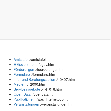
Amtstafel
.
/amtstafel.htm
E-Government
.
/egov.htm
Förderungen
.
/foerderungen.htm
Formulare
.
/formulare.htm
Info- und Beratungsstellen
.
/12427.htm
Medien
.
/12090.htm
Serviceangebote
.
/141018.htm
Open Data
.
/opendata.htm
Publikationen
.
/was_internetpub.htm
Veranstaltungen
.
/veranstaltungen.htm