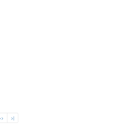
>>
>|