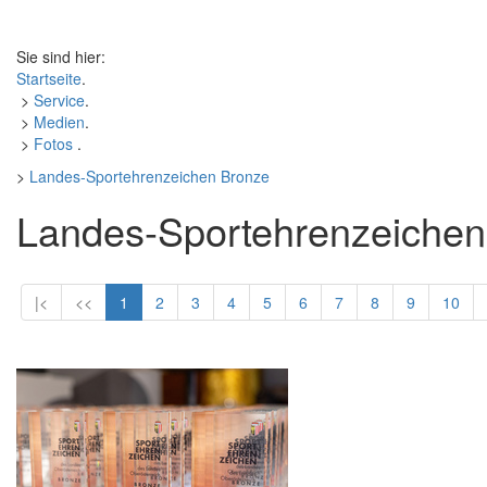
Sie sind hier:
Startseite
.
>
Service
.
>
Medien
.
>
Fotos
.
>
Landes-Sportehrenzeichen Bronze
Landes-Sportehrenzeichen
|<
<<
1
2
3
4
5
6
7
8
9
10