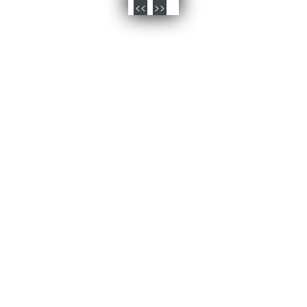
<<
>>