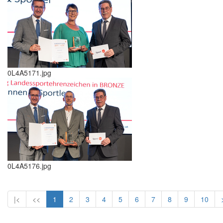
0L4A5171.jpg
0L4A5176.jpg
|<
<<
1
2
3
4
5
6
7
8
9
10