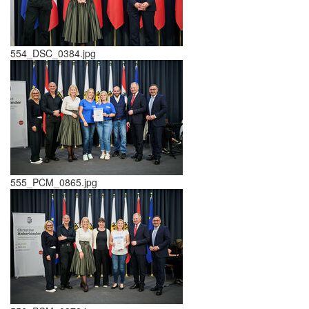
554_DSC_0384.jpg
555_PCM_0865.jpg