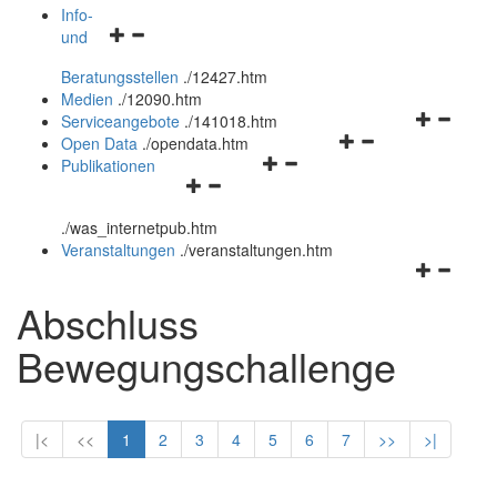
öffnen
schließen
Info-
Navigationsmenü
und
und
öffnen
schließen
Beratungsstellen
.
/12427.htm
und
Medien
.
/12090.htm
schließen
Navigation
Serviceangebote
.
/141018.htm
Navigationsmenü
öffnen
Open Data
.
/opendata.htm
Navigationsmenü
öffnen
und
Publikationen
Navigationsmenü
öffnen
und
schließen
öffnen
und
schließen
.
/was_internetpub.htm
und
schließen
Veranstaltungen
.
/veranstaltungen.htm
schließen
Navigation
öffnen
Abschluss
und
schließen
Bewegungschallenge
|<
<<
1
2
3
4
5
6
7
>>
>|