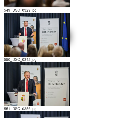
549_DSC_0329.jpg
schließen X
<<
>>
550_DSC_0342.jpg
551_DSC_0356.jpg