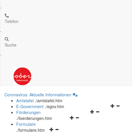
.
Telefon
.
Suche
.
Coronavirus: Aktuelle Informationen
Amtstafel
.
/amtstafel.htm
Navigation
E-Government
.
/egov.htm
Navigationsmenü
öffnen
Förderungen
Navigationsmenü
öffnen
und
.
/foerderungen.htm
öffnen
und
schließen
Formulare
Navigationsmenü
und
schließen
.
/formulare.htm