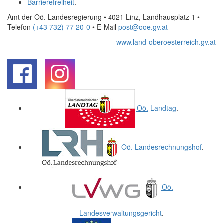
Barrierefreiheit
.
Amt der Oö. Landesregierung • 4021 Linz, Landhausplatz 1
•
Telefon
(+43 732) 77 20-0
• E-Mail
post@ooe.gv.at
www.land-oberoesterreich.gv.at
.
.
Oö.
Landtag
.
Oö.
Landesrechnungshof
.
Oö.
Landesverwaltungsgericht
.