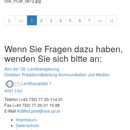
556_PCM_0872.jpg
|<
<<
1
2
3
4
5
6
7
>>
>|
Wenn Sie Fragen dazu haben,
wenden Sie sich bitte an:
Amt der Oö. Landesregierung
Direktion Präsidium
Abteilung Kommunikation und Medien
Landhausplatz 1
4021 Linz
Telefon (+43 732) 77 20-114 01
Fax (+43 732) 77 20-21 15 88
E-Mail
KoMed.post@ooe.gv.at
Impressum
.
Datenschutz
.