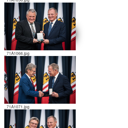
schließen X
<<
>>
_71A1066.jpg
_71A1071.jpg