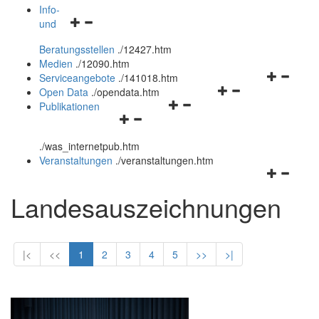
öffnen
schließen
Info-
Navigationsmenü
und
und
öffnen
schließen
Beratungsstellen
.
/12427.htm
und
Medien
.
/12090.htm
schließen
Navigation
Serviceangebote
.
/141018.htm
Navigationsmenü
öffnen
Open Data
.
/opendata.htm
Navigationsmenü
öffnen
und
Publikationen
Navigationsmenü
öffnen
und
schließen
öffnen
und
schließen
.
/was_internetpub.htm
und
schließen
Veranstaltungen
.
/veranstaltungen.htm
schließen
Navigation
öffnen
Landesauszeichnungen
und
schließen
|<
<<
1
2
3
4
5
>>
>|