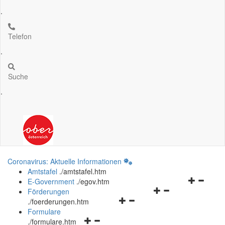
.
Telefon
.
Suche
.
Coronavirus: Aktuelle Informationen
Amtstafel
.
/amtstafel.htm
Navigation
E-Government
.
/egov.htm
Navigationsmenü
öffnen
Förderungen
Navigationsmenü
öffnen
und
.
/foerderungen.htm
öffnen
und
schließen
Formulare
Navigationsmenü
und
schließen
.
/formulare.htm