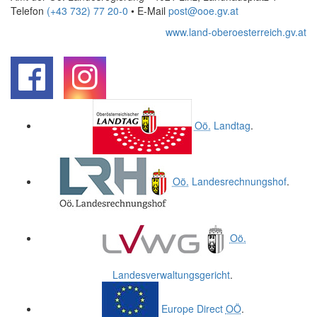
Telefon
(+43 732) 77 20-0
• E-Mail
post@ooe.gv.at
www.land-oberoesterreich.gv.at
.
.
Oö.
Landtag
.
Oö.
Landesrechnungshof
.
Oö.
Landesverwaltungsgericht
.
Europe Direct
OÖ
.