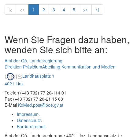
|<
<<
1
2
3
4
5
>>
>|
Wenn Sie Fragen dazu haben,
wenden Sie sich bitte an:
Amt der Oö. Landesregierung
Direktion Präsidium
Abteilung Kommunikation und Medien
Landhausplatz 1
4021 Linz
Telefon (+43 732) 77 20-114 01
Fax (+43 732) 77 20-21 15 88
E-Mail
KoMed.post@ooe.gv.at
Impressum
.
Datenschutz
.
Barrierefreiheit
.
Amt der Oö. Landesregierung • 4021 Linz, Landhausplatz 1
•