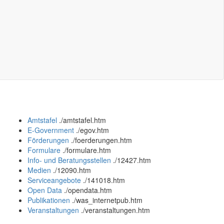
Amtstafel
.
/amtstafel.htm
E-Government
.
/egov.htm
Förderungen
.
/foerderungen.htm
Formulare
.
/formulare.htm
Info- und Beratungsstellen
.
/12427.htm
Medien
.
/12090.htm
Serviceangebote
.
/141018.htm
Open Data
.
/opendata.htm
Publikationen
.
/was_internetpub.htm
Veranstaltungen
.
/veranstaltungen.htm