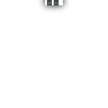
<<
>>