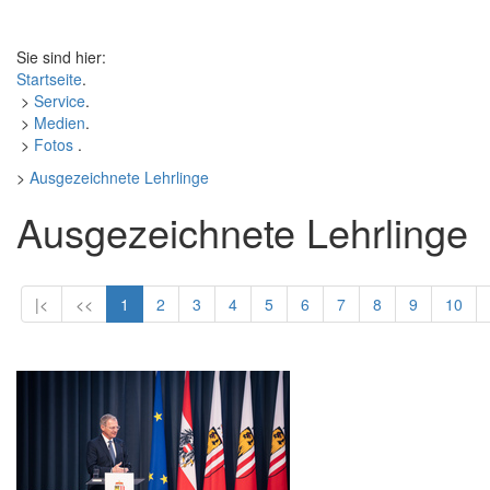
Sie sind hier:
Startseite
.
>
Service
.
>
Medien
.
>
Fotos
.
>
Ausgezeichnete Lehrlinge
Ausgezeichnete Lehrlinge
|<
<<
1
2
3
4
5
6
7
8
9
10