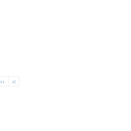
>>
>|