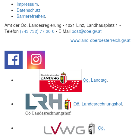
Impressum
.
Datenschutz
.
Barrierefreiheit
.
Amt der Oö. Landesregierung • 4021 Linz, Landhausplatz 1
•
Telefon
(+43 732) 77 20-0
• E-Mail
post@ooe.gv.at
www.land-oberoesterreich.gv.at
.
.
Oö.
Landtag
.
Oö.
Landesrechnungshof
.
Oö.