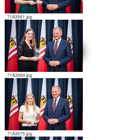
_71A3561.jpg
schließen X
<<
>>
_71A3569.jpg
_71A3575.jpg