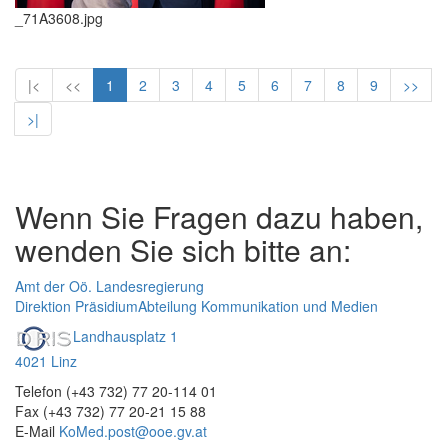
_71A3608.jpg
|<
<<
1
2
3
4
5
6
7
8
9
>>
>|
Wenn Sie Fragen dazu haben,
wenden Sie sich bitte an:
Amt der Oö. Landesregierung
Direktion Präsidium
Abteilung Kommunikation und Medien
Landhausplatz 1
4021 Linz
Telefon (+43 732) 77 20-114 01
Fax (+43 732) 77 20-21 15 88
E-Mail
KoMed.post@ooe.gv.at