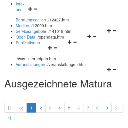
öffnen
schließen
Info-
Navigationsmenü
und
und
öffnen
schließen
Beratungsstellen
.
/12427.htm
und
Medien
.
/12090.htm
schließen
Navigation
Serviceangebote
.
/141018.htm
Navigationsmenü
öffnen
Open Data
.
/opendata.htm
Navigationsmenü
öffnen
und
Publikationen
Navigationsmenü
öffnen
und
schließen
öffnen
und
schließen
.
/was_internetpub.htm
und
schließen
Veranstaltungen
.
/veranstaltungen.htm
schließen
Navigation
öffnen
Ausgezeichnete Matura
und
schließen
|<
<<
1
2
3
4
5
6
7
8
9
>>
>|