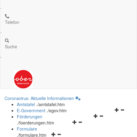
.
Telefon
.
Suche
.
Coronavirus: Aktuelle Informationen
Amtstafel
.
/amtstafel.htm
Navigation
E-Government
.
/egov.htm
Navigationsmenü
öffnen
Förderungen
Navigationsmenü
öffnen
und
.
/foerderungen.htm
öffnen
und
schließen
Formulare
Navigationsmenü
und
schließen
.
/formulare.htm