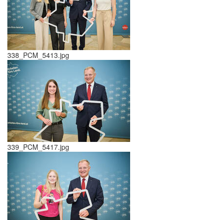
338_PCM_5413.jpg
339_PCM_5417.jpg