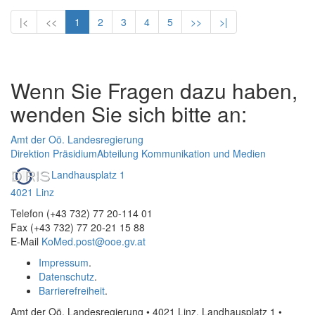
|<
<<
1
2
3
4
5
>>
>|
Wenn Sie Fragen dazu haben,
wenden Sie sich bitte an:
Amt der Oö. Landesregierung
Direktion Präsidium
Abteilung Kommunikation und Medien
Landhausplatz 1
4021 Linz
Telefon (+43 732) 77 20-114 01
Fax (+43 732) 77 20-21 15 88
E-Mail
KoMed.post@ooe.gv.at
Impressum
.
Datenschutz
.
Barrierefreiheit
.
Amt der Oö. Landesregierung • 4021 Linz, Landhausplatz 1
•