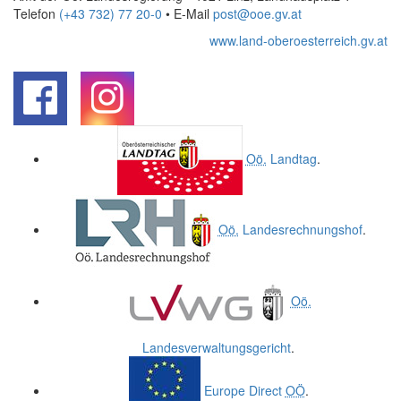
Telefon
(+43 732) 77 20-0
• E-Mail
post@ooe.gv.at
www.land-oberoesterreich.gv.at
.
.
Oö.
Landtag
.
Oö.
Landesrechnungshof
.
Oö.
Landesverwaltungsgericht
.
Europe Direct
OÖ
.