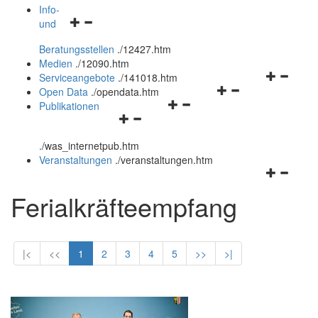
öffnen
schließen
Info-
Navigationsmenü
und
und
öffnen
schließen
Beratungsstellen
.
/12427.htm
und
Medien
.
/12090.htm
schließen
Navigation
Serviceangebote
.
/141018.htm
Navigationsmenü
öffnen
Open Data
.
/opendata.htm
Navigationsmenü
öffnen
und
Publikationen
Navigationsmenü
öffnen
und
schließen
öffnen
und
schließen
.
/was_internetpub.htm
und
schließen
Veranstaltungen
.
/veranstaltungen.htm
schließen
Navigation
öffnen
Ferialkräfteempfang
und
schließen
|<
<<
1
2
3
4
5
>>
>|