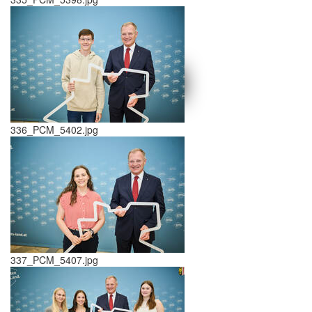
schließen X
<<
>>
336_PCM_5402.jpg
337_PCM_5407.jpg