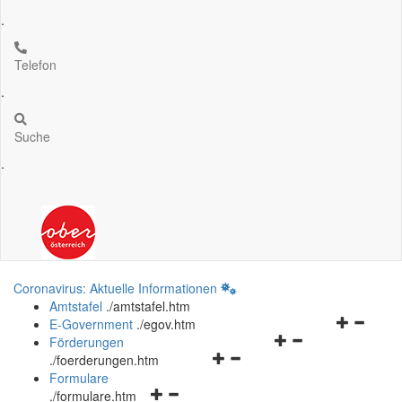
.
Telefon
.
Suche
.
Coronavirus: Aktuelle Informationen
Amtstafel
.
/amtstafel.htm
Navigation
E-Government
.
/egov.htm
Navigationsmenü
öffnen
Förderungen
Navigationsmenü
öffnen
und
.
/foerderungen.htm
öffnen
und
schließen
Formulare
Navigationsmenü
und
schließen
.
/formulare.htm