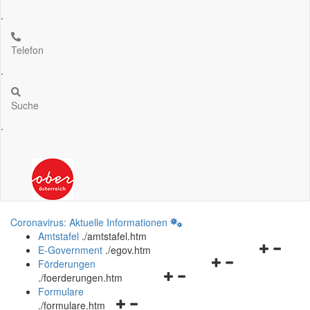
.
Telefon
.
Suche
.
Coronavirus: Aktuelle Informationen
Amtstafel
.
/amtstafel.htm
Navigation
E-Government
.
/egov.htm
Navigationsmenü
öffnen
Förderungen
Navigationsmenü
öffnen
und
.
/foerderungen.htm
öffnen
und
schließen
Formulare
Navigationsmenü
und
schließen
.
/formulare.htm