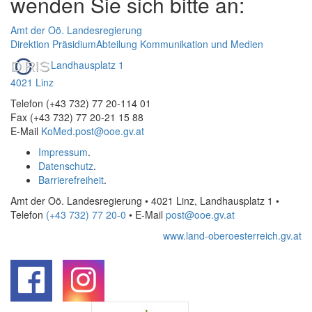
wenden Sie sich bitte an:
Amt der Oö. Landesregierung
Direktion Präsidium
Abteilung Kommunikation und Medien
Landhausplatz 1
4021 Linz
Telefon (+43 732) 77 20-114 01
Fax (+43 732) 77 20-21 15 88
E-Mail
KoMed.post@ooe.gv.at
Impressum
.
Datenschutz
.
Barrierefreiheit
.
Amt der Oö. Landesregierung • 4021 Linz, Landhausplatz 1
•
Telefon
(+43 732) 77 20-0
• E-Mail
post@ooe.gv.at
www.land-oberoesterreich.gv.at
.
.