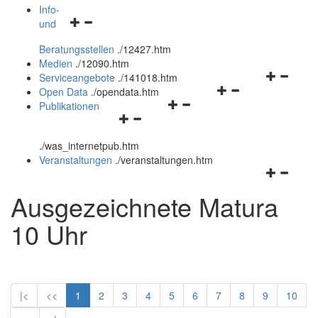
öffnen
schließen
Info-
Navigationsmenü
und
und
öffnen
schließen
Beratungsstellen
.
/12427.htm
und
Medien
.
/12090.htm
schließen
Navigation
Serviceangebote
.
/141018.htm
Navigationsmenü
öffnen
Open Data
.
/opendata.htm
Navigationsmenü
öffnen
und
Publikationen
Navigationsmenü
öffnen
und
schließen
öffnen
und
schließen
.
/was_internetpub.htm
und
schließen
Veranstaltungen
.
/veranstaltungen.htm
schließen
Navigation
öffnen
Ausgezeichnete Matura
und
schließen
10 Uhr
|<
<<
1
2
3
4
5
6
7
8
9
10