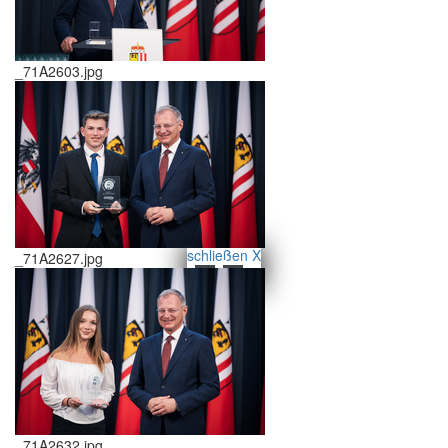
_71A2603.jpg
schließen X
_71A2627.jpg
<<
>>
_71A2632.jpg