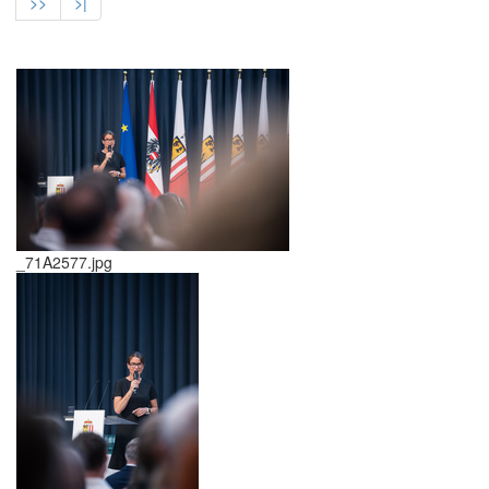
>>
>|
_71A2577.jpg