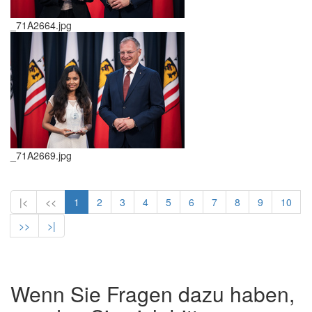
_71A2664.jpg
_71A2669.jpg
|<
<<
1
2
3
4
5
6
7
8
9
10
>>
>|
Wenn Sie Fragen dazu haben,