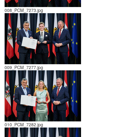
008_PCM_7273.jpg
009_PCM_7277.jpg
010_PCM_7282.jpg