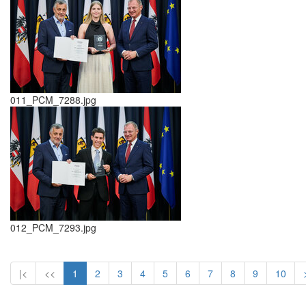
011_PCM_7288.jpg
012_PCM_7293.jpg
|<
<<
1
2
3
4
5
6
7
8
9
10