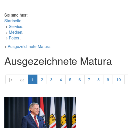
Sie sind hier:
Startseite
.
>
Service
.
>
Medien
.
>
Fotos
.
>
Ausgezeichnete Matura
Ausgezeichnete Matura
|<
<<
1
2
3
4
5
6
7
8
9
10