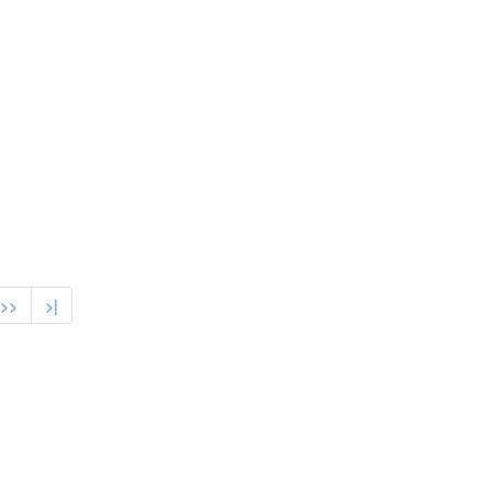
>>
>|