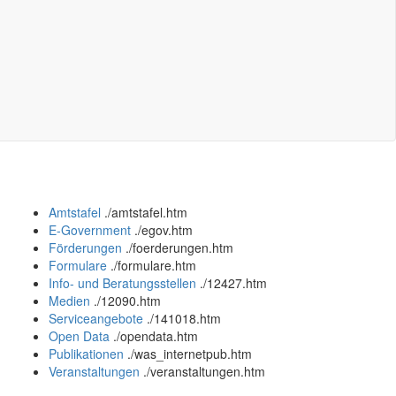
Amtstafel
.
/amtstafel.htm
E-Government
.
/egov.htm
Förderungen
.
/foerderungen.htm
Formulare
.
/formulare.htm
Info- und Beratungsstellen
.
/12427.htm
Medien
.
/12090.htm
Serviceangebote
.
/141018.htm
Open Data
.
/opendata.htm
Publikationen
.
/was_internetpub.htm
Veranstaltungen
.
/veranstaltungen.htm