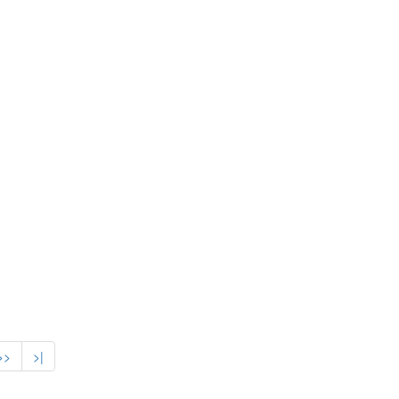
>>
>|