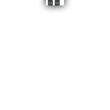
<<
>>