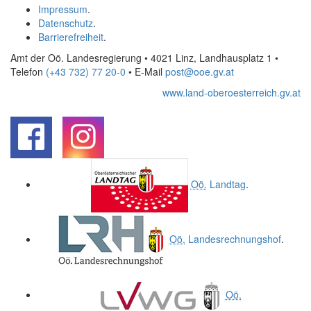
Impressum
.
Datenschutz
.
Barrierefreiheit
.
Amt der Oö. Landesregierung • 4021 Linz, Landhausplatz 1
•
Telefon
(+43 732) 77 20-0
• E-Mail
post@ooe.gv.at
www.land-oberoesterreich.gv.at
.
.
Oö.
Landtag
.
Oö.
Landesrechnungshof
.
Oö.