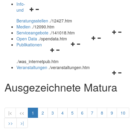
öffnen
schließen
Info-
Navigationsmenü
und
und
öffnen
schließen
Beratungsstellen
.
/12427.htm
und
Medien
.
/12090.htm
schließen
Navigation
Serviceangebote
.
/141018.htm
Navigationsmenü
öffnen
Open Data
.
/opendata.htm
Navigationsmenü
öffnen
und
Publikationen
Navigationsmenü
öffnen
und
schließen
öffnen
und
schließen
.
/was_internetpub.htm
und
schließen
Veranstaltungen
.
/veranstaltungen.htm
schließen
Navigation
öffnen
Ausgezeichnete Matura
und
schließen
|<
<<
1
2
3
4
5
6
7
8
9
10
>>
>|