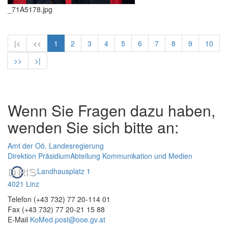
_71A5178.jpg
|<
<<
1
2
3
4
5
6
7
8
9
10
>>
>|
Wenn Sie Fragen dazu haben,
wenden Sie sich bitte an:
Amt der Oö. Landesregierung
Direktion Präsidium
Abteilung Kommunikation und Medien
Landhausplatz 1
4021 Linz
Telefon (+43 732) 77 20-114 01
Fax (+43 732) 77 20-21 15 88
E-Mail
KoMed.post@ooe.gv.at