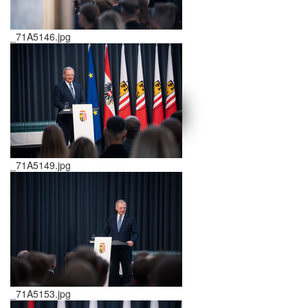
_71A5146.jpg
schließen X
<<
>>
_71A5149.jpg
_71A5153.jpg