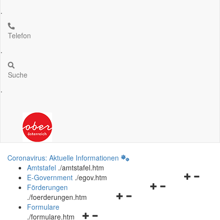
.
Telefon
.
Suche
.
Coronavirus: Aktuelle Informationen
Amtstafel
.
/amtstafel.htm
Navigation
E-Government
.
/egov.htm
Navigationsmenü
öffnen
Förderungen
Navigationsmenü
öffnen
und
.
/foerderungen.htm
öffnen
und
schließen
Formulare
Navigationsmenü
und
schließen
.
/formulare.htm