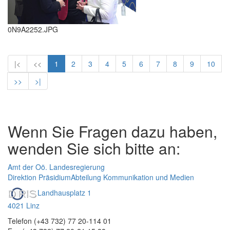
0N9A2252.JPG
|<
<<
1
2
3
4
5
6
7
8
9
10
>>
>|
Wenn Sie Fragen dazu haben,
wenden Sie sich bitte an:
Amt der Oö. Landesregierung
Direktion Präsidium
Abteilung Kommunikation und Medien
Landhausplatz 1
4021 Linz
Telefon (+43 732) 77 20-114 01