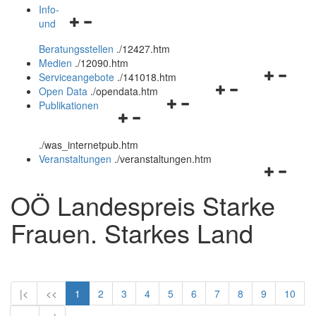
öffnen
schließen
Info-
Navigationsmenü
und
und
öffnen
schließen
Beratungsstellen
.
/12427.htm
und
Medien
.
/12090.htm
schließen
Navigation
Serviceangebote
.
/141018.htm
Navigationsmenü
öffnen
Open Data
.
/opendata.htm
Navigationsmenü
öffnen
und
Publikationen
Navigationsmenü
öffnen
und
schließen
öffnen
und
schließen
.
/was_internetpub.htm
und
schließen
Veranstaltungen
.
/veranstaltungen.htm
schließen
Navigation
öffnen
OÖ Landespreis Starke
und
schließen
Frauen. Starkes Land
|<
<<
1
2
3
4
5
6
7
8
9
10