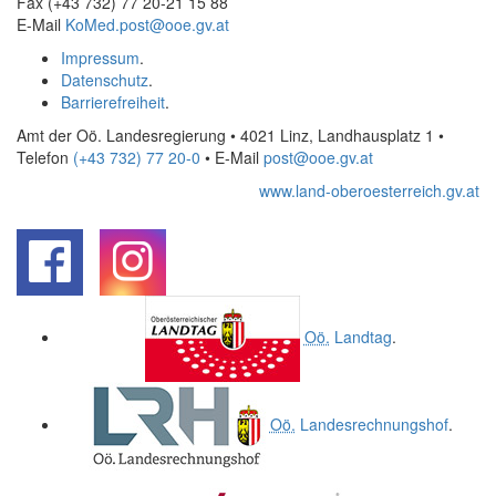
Fax (+43 732) 77 20-21 15 88
E-Mail
KoMed.post@ooe.gv.at
Impressum
.
Datenschutz
.
Barrierefreiheit
.
Amt der Oö. Landesregierung • 4021 Linz, Landhausplatz 1
•
Telefon
(+43 732) 77 20-0
• E-Mail
post@ooe.gv.at
www.land-oberoesterreich.gv.at
.
.
Oö.
Landtag
.
Oö.
Landesrechnungshof
.