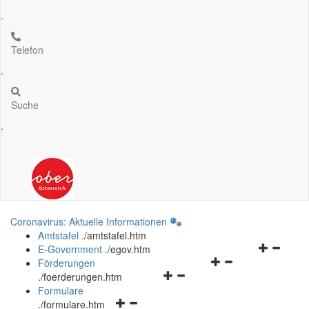
.
Telefon
.
Suche
.
Coronavirus: Aktuelle Informationen
Amtstafel
.
/amtstafel.htm
Navigation
E-Government
.
/egov.htm
Navigationsmenü
öffnen
Förderungen
Navigationsmenü
öffnen
und
.
/foerderungen.htm
öffnen
und
schließen
Formulare
Navigationsmenü
und
schließen
.
/formulare.htm