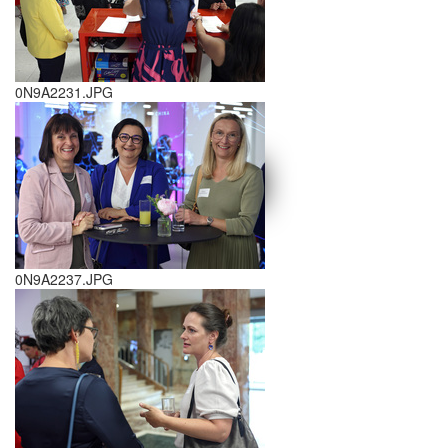
0N9A2231.JPG
schließen X
<<
>>
0N9A2237.JPG