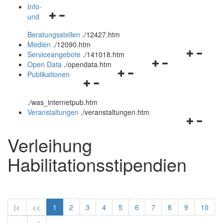
öffnen
schließen
Info-
Navigationsmenü
und
und
öffnen
schließen
Beratungsstellen
.
/12427.htm
und
Medien
.
/12090.htm
schließen
Navigation
Serviceangebote
.
/141018.htm
Navigationsmenü
öffnen
Open Data
.
/opendata.htm
Navigationsmenü
öffnen
und
Publikationen
Navigationsmenü
öffnen
und
schließen
öffnen
und
schließen
.
/was_internetpub.htm
und
schließen
Veranstaltungen
.
/veranstaltungen.htm
schließen
Navigation
öffnen
Verleihung
und
schließen
Habilitationsstipendien
|<
<<
1
2
3
4
5
6
7
8
9
10