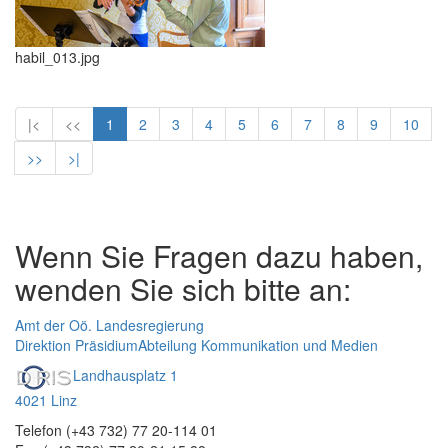
habil_013.jpg
|<
<<
1
2
3
4
5
6
7
8
9
10
>>
>|
Wenn Sie Fragen dazu haben,
wenden Sie sich bitte an:
Amt der Oö. Landesregierung
Direktion Präsidium
Abteilung Kommunikation und Medien
Landhausplatz 1
4021 Linz
Telefon (+43 732) 77 20-114 01