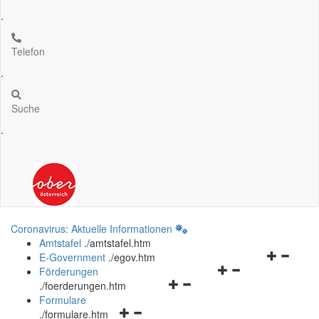
.
Telefon
.
Suche
.
Coronavirus: Aktuelle Informationen
Amtstafel
.
/amtstafel.htm
Navigation
E-Government
.
/egov.htm
Navigationsmenü
öffnen
Förderungen
Navigationsmenü
öffnen
und
.
/foerderungen.htm
öffnen
und
schließen
Formulare
Navigationsmenü
und
schließen
.
/formulare.htm