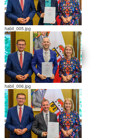
habil_005.jpg
schließen X
<<
>>
habil_006.jpg