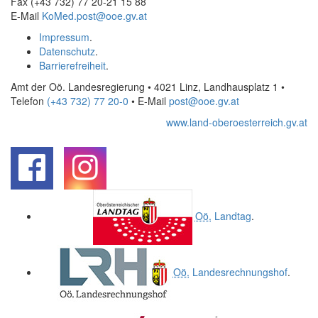
Fax (+43 732) 77 20-21 15 88
E-Mail
KoMed.post@ooe.gv.at
Impressum
.
Datenschutz
.
Barrierefreiheit
.
Amt der Oö. Landesregierung • 4021 Linz, Landhausplatz 1
•
Telefon
(+43 732) 77 20-0
• E-Mail
post@ooe.gv.at
www.land-oberoesterreich.gv.at
.
.
Oö.
Landtag
.
Oö.
Landesrechnungshof
.