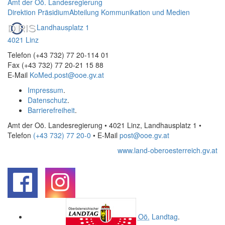
Amt der Oö. Landesregierung
Direktion Präsidium
Abteilung Kommunikation und Medien
Landhausplatz 1
4021 Linz
Telefon (+43 732) 77 20-114 01
Fax (+43 732) 77 20-21 15 88
E-Mail
KoMed.post@ooe.gv.at
Impressum
.
Datenschutz
.
Barrierefreiheit
.
Amt der Oö. Landesregierung • 4021 Linz, Landhausplatz 1
•
Telefon
(+43 732) 77 20-0
• E-Mail
post@ooe.gv.at
www.land-oberoesterreich.gv.at
.
.
Oö.
Landtag
.