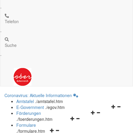
.
Telefon
.
Suche
.
Coronavirus: Aktuelle Informationen
Amtstafel
.
/amtstafel.htm
Navigation
E-Government
.
/egov.htm
Navigationsmenü
öffnen
Förderungen
Navigationsmenü
öffnen
und
.
/foerderungen.htm
öffnen
und
schließen
Formulare
Navigationsmenü
und
schließen
.
/formulare.htm