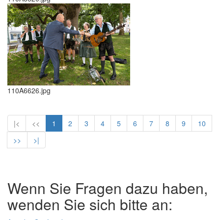
110A6626.jpg
|<
<<
1
2
3
4
5
6
7
8
9
10
>>
>|
Wenn Sie Fragen dazu haben,
wenden Sie sich bitte an: