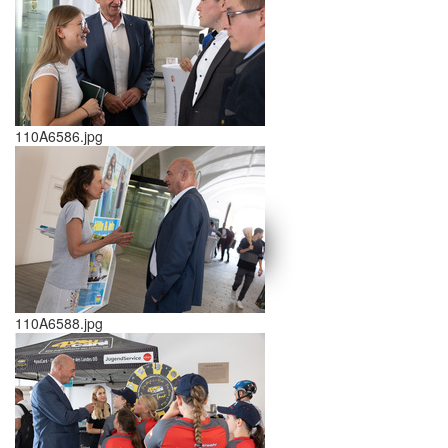
110A6586.jpg
schließen X
<<
>>
110A6588.jpg