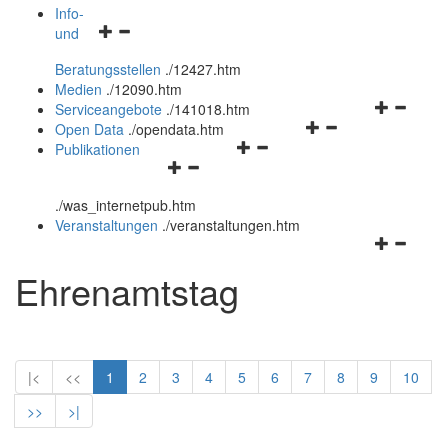
öffnen
schließen
Info-
Navigationsmenü
und
und
öffnen
schließen
Beratungsstellen
.
/12427.htm
und
Medien
.
/12090.htm
schließen
Navigation
Serviceangebote
.
/141018.htm
Navigationsmenü
öffnen
Open Data
.
/opendata.htm
Navigationsmenü
öffnen
und
Publikationen
Navigationsmenü
öffnen
und
schließen
öffnen
und
schließen
.
/was_internetpub.htm
und
schließen
Veranstaltungen
.
/veranstaltungen.htm
schließen
Navigation
öffnen
Ehrenamtstag
und
schließen
|<
<<
1
2
3
4
5
6
7
8
9
10
>>
>|