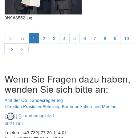
0N9A6552.jpg
|<
<<
1
2
3
4
5
6
7
8
9
10
>>
>|
Wenn Sie Fragen dazu haben,
wenden Sie sich bitte an:
Amt der Oö. Landesregierung
Direktion Präsidium
Abteilung Kommunikation und Medien
Landhausplatz 1
4021 Linz
Telefon (+43 732) 77 20-114 01