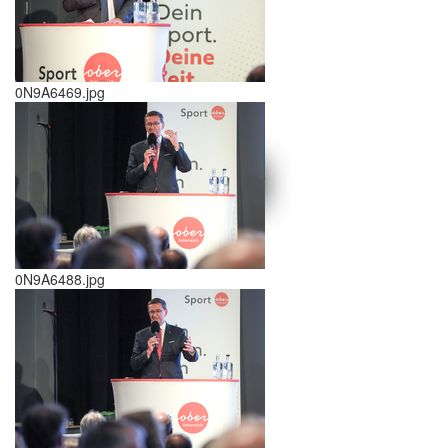
0N9A6469.jpg
schließen X
<<
>>
0N9A6488.jpg