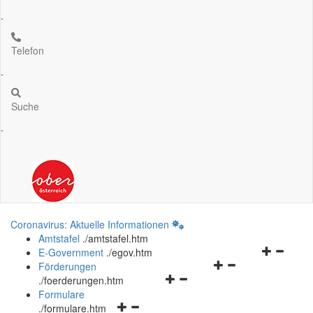
.
Telefon
.
Suche
.
Coronavirus: Aktuelle Informationen
Amtstafel
.
/amtstafel.htm
Navigation
E-Government
.
/egov.htm
Navigationsmenü
öffnen
Förderungen
Navigationsmenü
öffnen
und
.
/foerderungen.htm
öffnen
und
schließen
Formulare
Navigationsmenü
und
schließen
.
/formulare.htm