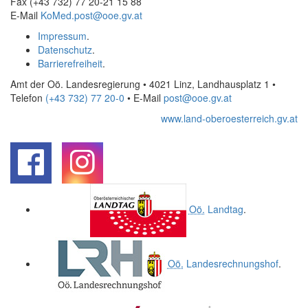
Fax (+43 732) 77 20-21 15 88
E-Mail
KoMed.post@ooe.gv.at
Impressum
.
Datenschutz
.
Barrierefreiheit
.
Amt der Oö. Landesregierung • 4021 Linz, Landhausplatz 1
•
Telefon
(+43 732) 77 20-0
• E-Mail
post@ooe.gv.at
www.land-oberoesterreich.gv.at
.
.
Oö.
Landtag
.
Oö.
Landesrechnungshof
.