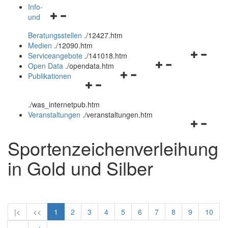
öffnen
schließen
Info-
Navigationsmenü
und
und
öffnen
schließen
Beratungsstellen
.
/12427.htm
und
Medien
.
/12090.htm
schließen
Navigation
Serviceangebote
.
/141018.htm
Navigationsmenü
öffnen
Open Data
.
/opendata.htm
Navigationsmenü
öffnen
und
Publikationen
Navigationsmenü
öffnen
und
schließen
öffnen
und
schließen
.
/was_internetpub.htm
und
schließen
Veranstaltungen
.
/veranstaltungen.htm
schließen
Navigation
öffnen
Sportenzeichenverleihung
und
schließen
in Gold und Silber
|<
<<
1
2
3
4
5
6
7
8
9
10