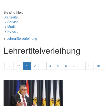
Sie sind hier:
Startseite
.
>
Service
.
>
Medien
.
>
Fotos
.
>
Lehrertitelverleihung
Lehrertitelverleihung
|<
<<
1
2
3
4
5
6
7
8
9
10