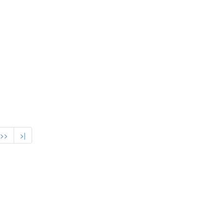
>>
>|