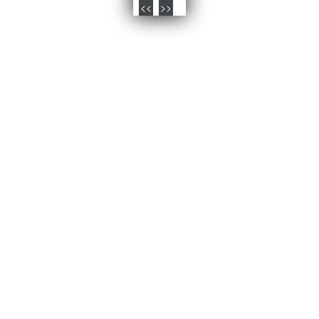
<<
>>