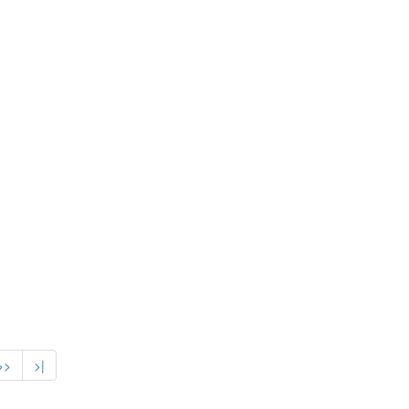
>>
>|