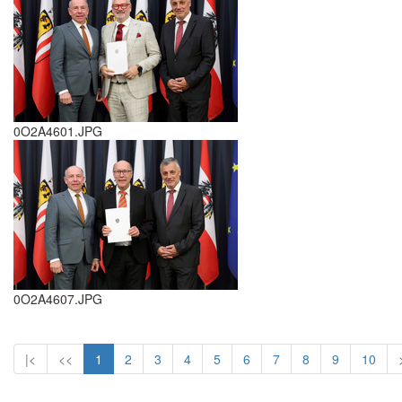
0O2A4601.JPG
0O2A4607.JPG
|<
<<
1
2
3
4
5
6
7
8
9
10