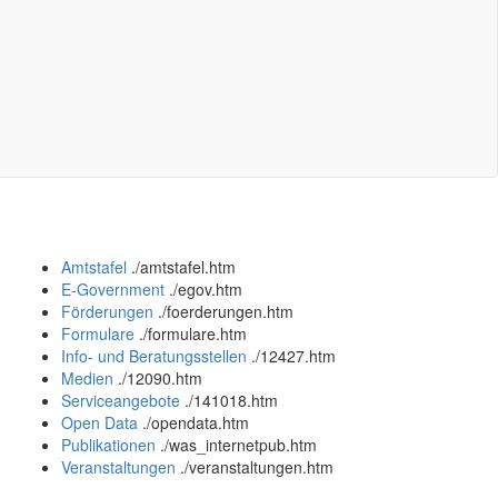
Amtstafel
.
/amtstafel.htm
E-Government
.
/egov.htm
Förderungen
.
/foerderungen.htm
Formulare
.
/formulare.htm
Info- und Beratungsstellen
.
/12427.htm
Medien
.
/12090.htm
Serviceangebote
.
/141018.htm
Open Data
.
/opendata.htm
Publikationen
.
/was_internetpub.htm
Veranstaltungen
.
/veranstaltungen.htm