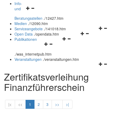
öffnen
schließen
Info-
Navigationsmenü
und
und
öffnen
schließen
Beratungsstellen
.
/12427.htm
und
Medien
.
/12090.htm
schließen
Navigation
Serviceangebote
.
/141018.htm
Navigationsmenü
öffnen
Open Data
.
/opendata.htm
Navigationsmenü
öffnen
und
Publikationen
Navigationsmenü
öffnen
und
schließen
öffnen
und
schließen
.
/was_internetpub.htm
und
schließen
Veranstaltungen
.
/veranstaltungen.htm
schließen
Navigation
öffnen
Zertifikatsverleihung
und
schließen
Finanzführerschein
|<
<<
1
2
3
>>
>|