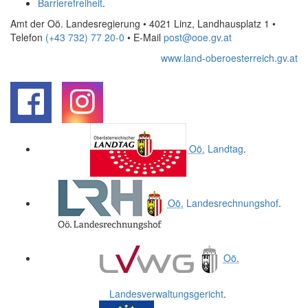
Barrierefreiheit
.
Amt der Oö. Landesregierung • 4021 Linz, Landhausplatz 1
•
Telefon
(+43 732) 77 20-0
• E-Mail
post@ooe.gv.at
www.land-oberoesterreich.gv.at
.
.
Oö.
Landtag
.
Oö.
Landesrechnungshof
.
Oö.
Landesverwaltungsgericht
.