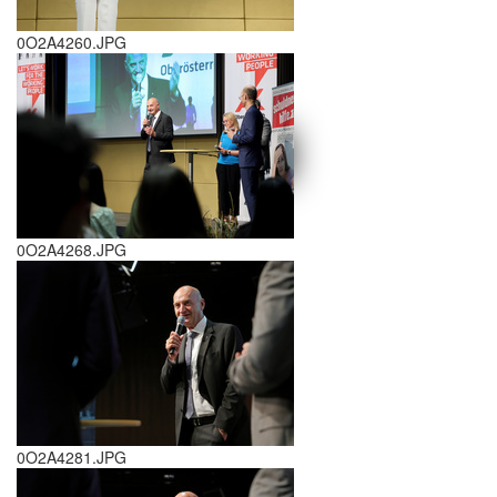
0O2A4260.JPG
schließen X
<<
>>
0O2A4268.JPG
0O2A4281.JPG