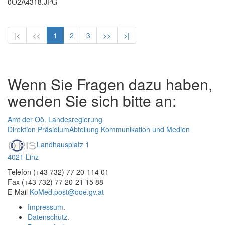
0O2A4318.JPG
|<
<<
1
2
3
>>
>|
Wenn Sie Fragen dazu haben,
wenden Sie sich bitte an:
Amt der Oö. Landesregierung
Direktion Präsidium
Abteilung Kommunikation und Medien
Landhausplatz 1
4021 Linz
Telefon (+43 732) 77 20-114 01
Fax (+43 732) 77 20-21 15 88
E-Mail
KoMed.post@ooe.gv.at
Impressum
.
Datenschutz
.