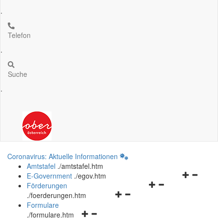
.
Telefon
.
Suche
.
Coronavirus: Aktuelle Informationen
Amtstafel
.
/amtstafel.htm
Navigation
E-Government
.
/egov.htm
Navigationsmenü
öffnen
Förderungen
Navigationsmenü
öffnen
und
.
/foerderungen.htm
öffnen
und
schließen
Formulare
Navigationsmenü
und
schließen
.
/formulare.htm