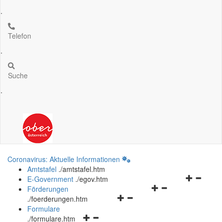
.
Telefon
.
Suche
.
Coronavirus: Aktuelle Informationen
Amtstafel
.
/amtstafel.htm
Navigation
E-Government
.
/egov.htm
Navigationsmenü
öffnen
Förderungen
Navigationsmenü
öffnen
und
.
/foerderungen.htm
öffnen
und
schließen
Formulare
Navigationsmenü
und
schließen
.
/formulare.htm