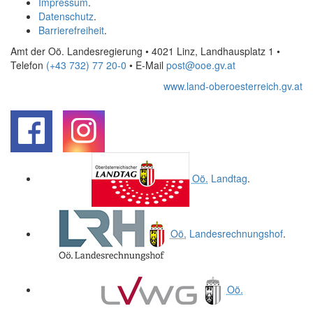
Impressum
.
Datenschutz
.
Barrierefreiheit
.
Amt der Oö. Landesregierung • 4021 Linz, Landhausplatz 1
•
Telefon
(+43 732) 77 20-0
• E-Mail
post@ooe.gv.at
www.land-oberoesterreich.gv.at
.
.
Oö.
Landtag
.
Oö.
Landesrechnungshof
.
Oö.