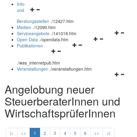
öffnen
schließen
Info-
Navigationsmenü
und
und
öffnen
schließen
Beratungsstellen
.
/12427.htm
und
Medien
.
/12090.htm
schließen
Navigation
Serviceangebote
.
/141018.htm
Navigationsmenü
öffnen
Open Data
.
/opendata.htm
Navigationsmenü
öffnen
und
Publikationen
Navigationsmenü
öffnen
und
schließen
öffnen
und
schließen
.
/was_internetpub.htm
und
schließen
Veranstaltungen
.
/veranstaltungen.htm
schließen
Navigation
öffnen
Angelobung neuer
und
schließen
SteuerberaterInnen und
WirtschaftsprüferInnen
|<
<<
1
2
3
4
5
6
>>
>|