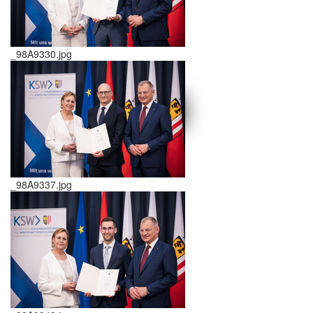
_98A9330.jpg
schließen X
<<
>>
_98A9337.jpg