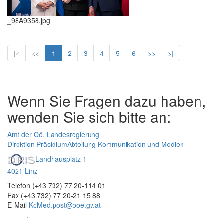
_98A9358.jpg
|<
<<
1
2
3
4
5
6
>>
>|
Wenn Sie Fragen dazu haben,
wenden Sie sich bitte an:
Amt der Oö. Landesregierung
Direktion Präsidium
Abteilung Kommunikation und Medien
Landhausplatz 1
4021 Linz
Telefon (+43 732) 77 20-114 01
Fax (+43 732) 77 20-21 15 88
E-Mail
KoMed.post@ooe.gv.at