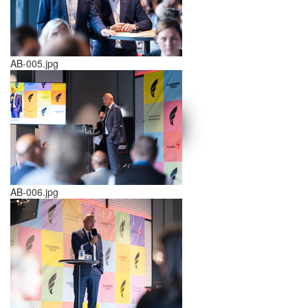
AB-005.jpg
schließen X
<<
>>
AB-006.jpg