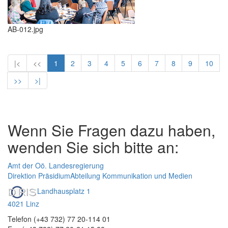
AB-012.jpg
|<
<<
1
2
3
4
5
6
7
8
9
10
>>
>|
Wenn Sie Fragen dazu haben,
wenden Sie sich bitte an:
Amt der Oö. Landesregierung
Direktion Präsidium
Abteilung Kommunikation und Medien
Landhausplatz 1
4021 Linz
Telefon (+43 732) 77 20-114 01