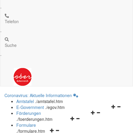
.
Telefon
.
Suche
.
Coronavirus: Aktuelle Informationen
Amtstafel
.
/amtstafel.htm
Navigation
E-Government
.
/egov.htm
Navigationsmenü
öffnen
Förderungen
Navigationsmenü
öffnen
und
.
/foerderungen.htm
öffnen
und
schließen
Formulare
Navigationsmenü
und
schließen
.
/formulare.htm