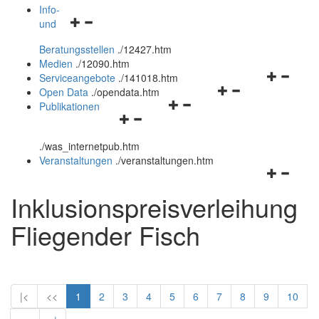
öffnen
schließen
Info-
Navigationsmenü
und
und
öffnen
schließen
Beratungsstellen
.
/12427.htm
und
Medien
.
/12090.htm
schließen
Navigation
Serviceangebote
.
/141018.htm
Navigationsmenü
öffnen
Open Data
.
/opendata.htm
Navigationsmenü
öffnen
und
Publikationen
Navigationsmenü
öffnen
und
schließen
öffnen
und
schließen
.
/was_internetpub.htm
und
schließen
Veranstaltungen
.
/veranstaltungen.htm
schließen
Navigation
öffnen
Inklusionspreisverleihung
und
schließen
Fliegender Fisch
|<
<<
1
2
3
4
5
6
7
8
9
10