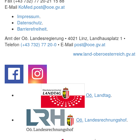
Fax (+43 732) 77 20-21 15 88
E-Mail
KoMed.post@ooe.gv.at
Impressum
.
Datenschutz
.
Barrierefreiheit
.
Amt der Oö. Landesregierung • 4021 Linz, Landhausplatz 1
•
Telefon
(+43 732) 77 20-0
• E-Mail
post@ooe.gv.at
www.land-oberoesterreich.gv.at
.
.
Oö.
Landtag
.
Oö.
Landesrechnungshof
.