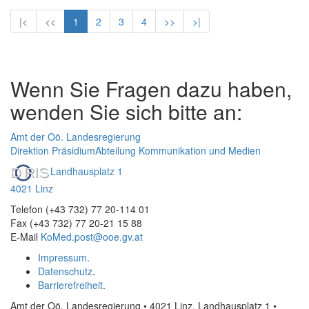
|<
<<
1
2
3
4
>>
>|
Wenn Sie Fragen dazu haben,
wenden Sie sich bitte an:
Amt der Oö. Landesregierung
Direktion Präsidium
Abteilung Kommunikation und Medien
Landhausplatz 1
4021 Linz
Telefon (+43 732) 77 20-114 01
Fax (+43 732) 77 20-21 15 88
E-Mail
KoMed.post@ooe.gv.at
Impressum
.
Datenschutz
.
Barrierefreiheit
.
Amt der Oö. Landesregierung • 4021 Linz, Landhausplatz 1
•