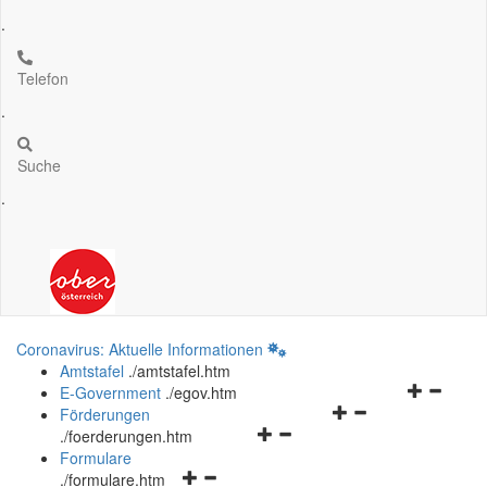
.
Telefon
.
Suche
.
Coronavirus: Aktuelle Informationen
Amtstafel
.
/amtstafel.htm
Navigation
E-Government
.
/egov.htm
Navigationsmenü
öffnen
Förderungen
Navigationsmenü
öffnen
und
.
/foerderungen.htm
öffnen
und
schließen
Formulare
Navigationsmenü
und
schließen
.
/formulare.htm