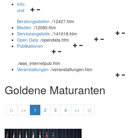
öffnen
schließen
Info-
Navigationsmenü
und
und
öffnen
schließen
Beratungsstellen
.
/12427.htm
und
Medien
.
/12090.htm
schließen
Navigation
Serviceangebote
.
/141018.htm
Navigationsmenü
öffnen
Open Data
.
/opendata.htm
Navigationsmenü
öffnen
und
Publikationen
Navigationsmenü
öffnen
und
schließen
öffnen
und
schließen
.
/was_internetpub.htm
und
schließen
Veranstaltungen
.
/veranstaltungen.htm
schließen
Navigation
öffnen
Goldene Maturanten
und
schließen
|<
<<
1
2
3
4
>>
>|