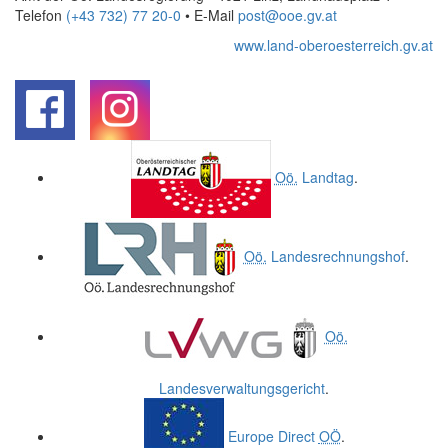
Telefon
(+43 732) 77 20-0
• E-Mail
post@ooe.gv.at
www.land-oberoesterreich.gv.at
.
.
Oö.
Landtag
.
Oö.
Landesrechnungshof
.
Oö.
Landesverwaltungsgericht
.
Europe Direct
OÖ
.