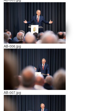
schließen X
<<
>>
AB-006.jpg
AB-007.jpg