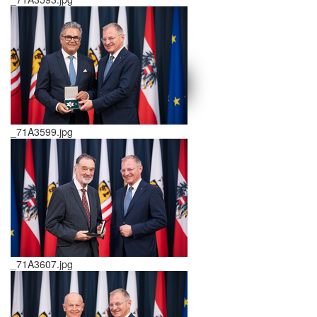
schließen X
<<
>>
_71A3599.jpg
_71A3607.jpg