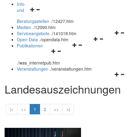
öffnen
schließen
Info-
Navigationsmenü
und
und
öffnen
schließen
Beratungsstellen
.
/12427.htm
und
Medien
.
/12090.htm
schließen
Navigation
Serviceangebote
.
/141018.htm
Navigationsmenü
öffnen
Open Data
.
/opendata.htm
Navigationsmenü
öffnen
und
Publikationen
Navigationsmenü
öffnen
und
schließen
öffnen
und
schließen
.
/was_internetpub.htm
und
schließen
Veranstaltungen
.
/veranstaltungen.htm
schließen
Navigation
öffnen
Landesauszeichnungen
und
schließen
|<
<<
1
2
>>
>|