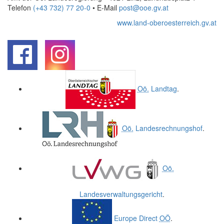
Telefon
(+43 732) 77 20-0
• E-Mail
post@ooe.gv.at
www.land-oberoesterreich.gv.at
.
.
Oö.
Landtag
.
Oö.
Landesrechnungshof
.
Oö.
Landesverwaltungsgericht
.
Europe Direct
OÖ
.