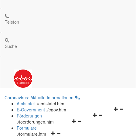
.
Telefon
.
Suche
.
Coronavirus: Aktuelle Informationen
Amtstafel
.
/amtstafel.htm
Navigation
E-Government
.
/egov.htm
Navigationsmenü
öffnen
Förderungen
Navigationsmenü
öffnen
und
.
/foerderungen.htm
öffnen
und
schließen
Formulare
Navigationsmenü
und
schließen
.
/formulare.htm