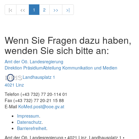
|<
<<
1
2
>>
>|
Wenn Sie Fragen dazu haben,
wenden Sie sich bitte an:
Amt der Oö. Landesregierung
Direktion Präsidium
Abteilung Kommunikation und Medien
Landhausplatz 1
4021 Linz
Telefon (+43 732) 77 20-114 01
Fax (+43 732) 77 20-21 15 88
E-Mail
KoMed.post@ooe.gv.at
Impressum
.
Datenschutz
.
Barrierefreiheit
.
Amt der Oö. Landesregierung • 4021 Linz, Landhausplatz 1
•