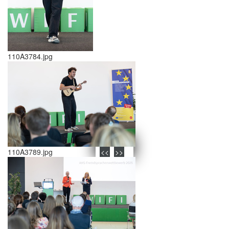
110A3784.jpg
schließen X
<<
>>
110A3789.jpg