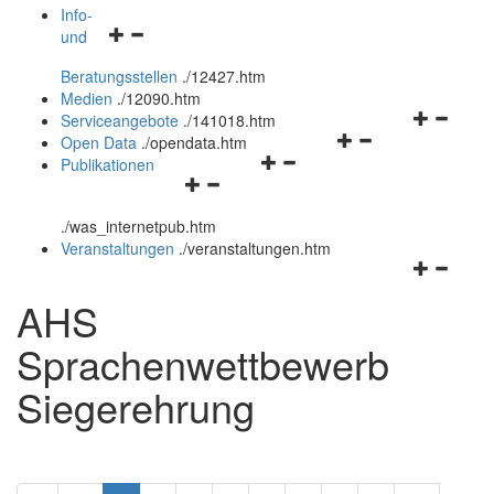
öffnen
schließen
Info-
Navigationsmenü
und
und
öffnen
schließen
Beratungsstellen
.
/12427.htm
und
Medien
.
/12090.htm
schließen
Navigation
Serviceangebote
.
/141018.htm
Navigationsmenü
öffnen
Open Data
.
/opendata.htm
Navigationsmenü
öffnen
und
Publikationen
Navigationsmenü
öffnen
und
schließen
öffnen
und
schließen
.
/was_internetpub.htm
und
schließen
Veranstaltungen
.
/veranstaltungen.htm
schließen
Navigation
öffnen
AHS
und
schließen
Sprachenwettbewerb
Siegerehrung