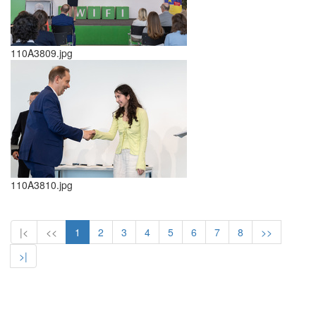
110A3809.jpg
110A3810.jpg
|<
<<
1
2
3
4
5
6
7
8
>>
>|