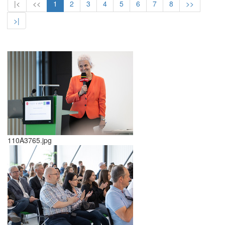
|<
<<
1
2
3
4
5
6
7
8
>>
>|
110A3765.jpg