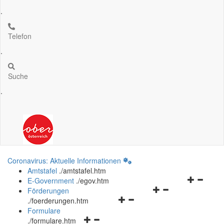
.
Telefon
.
Suche
.
Coronavirus: Aktuelle Informationen
Amtstafel
.
/amtstafel.htm
Navigation
E-Government
.
/egov.htm
Navigationsmenü
öffnen
Förderungen
Navigationsmenü
öffnen
und
.
/foerderungen.htm
öffnen
und
schließen
Formulare
Navigationsmenü
und
schließen
.
/formulare.htm