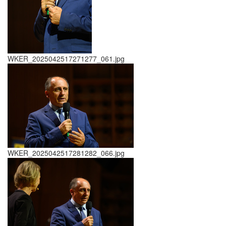
WKER_2025042517271277_061.jpg
WKER_2025042517281282_066.jpg