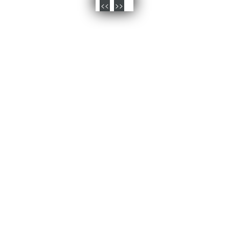
<<
>>