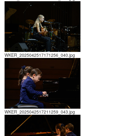
WKER_2025042517171256_040.jpg
WKER_2025042517211259_043.jpg