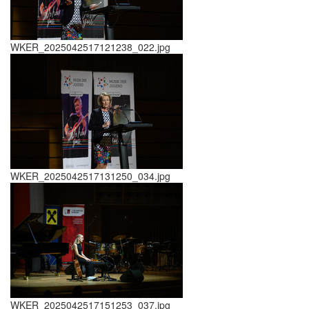
WKER_2025042517121238_022.jpg
WKER_2025042517131250_034.jpg
WKER_2025042517151253_037.jpg