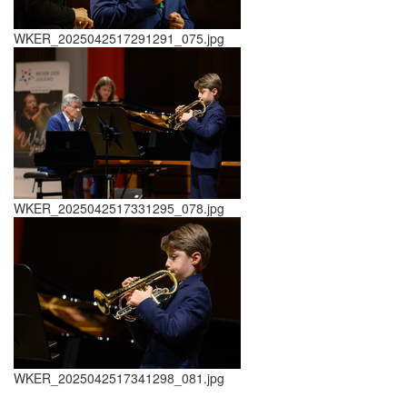
WKER_2025042517291291_075.jpg
WKER_2025042517331295_078.jpg
WKER_2025042517341298_081.jpg