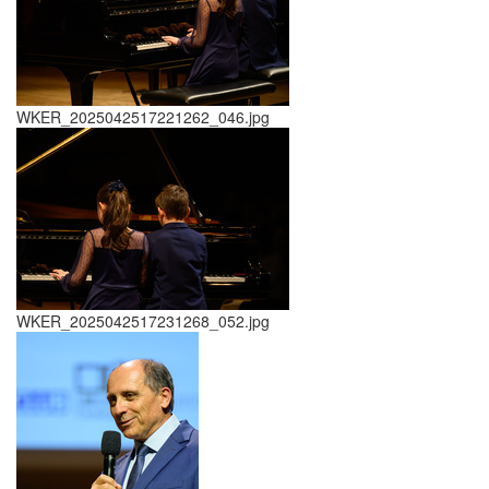
WKER_2025042517221262_046.jpg
WKER_2025042517231268_052.jpg