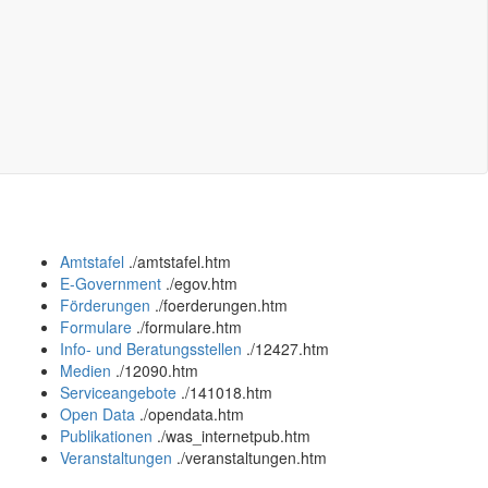
Amtstafel
.
/amtstafel.htm
E-Government
.
/egov.htm
Förderungen
.
/foerderungen.htm
Formulare
.
/formulare.htm
Info- und Beratungsstellen
.
/12427.htm
Medien
.
/12090.htm
Serviceangebote
.
/141018.htm
Open Data
.
/opendata.htm
Publikationen
.
/was_internetpub.htm
Veranstaltungen
.
/veranstaltungen.htm