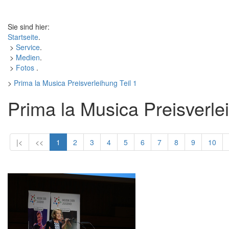
Sie sind hier:
Startseite
.
>
Service
.
>
Medien
.
>
Fotos
.
>
Prima la Musica Preisverleihung Teil 1
Prima la Musica Preisverlei
|<
<<
1
2
3
4
5
6
7
8
9
10