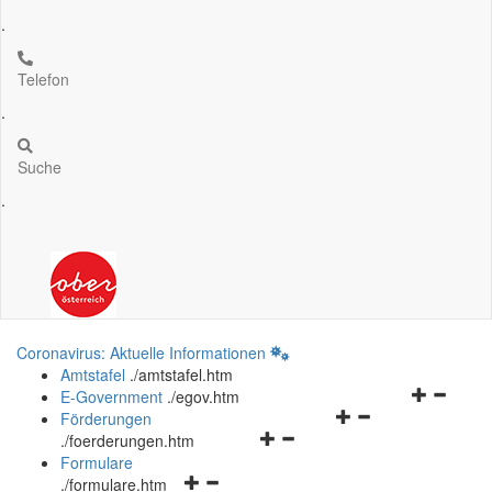
.
Telefon
.
Suche
.
Coronavirus: Aktuelle Informationen
Amtstafel
.
/amtstafel.htm
Navigation
E-Government
.
/egov.htm
Navigationsmenü
öffnen
Förderungen
Navigationsmenü
öffnen
und
.
/foerderungen.htm
öffnen
und
schließen
Formulare
Navigationsmenü
und
schließen
.
/formulare.htm