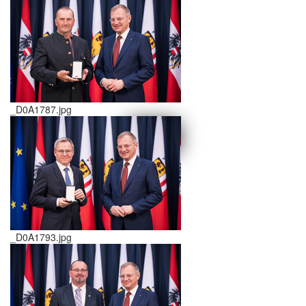
_D0A1787.jpg
schließen X
<<
>>
_D0A1793.jpg