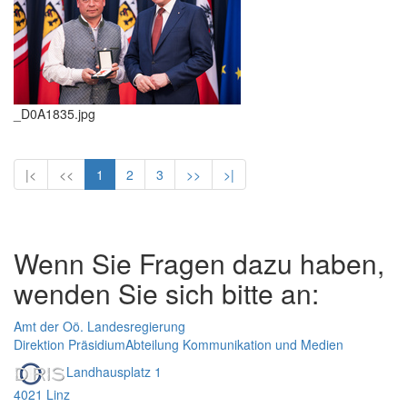
_D0A1835.jpg
|<
<<
1
2
3
>>
>|
Wenn Sie Fragen dazu haben,
wenden Sie sich bitte an:
Amt der Oö. Landesregierung
Direktion Präsidium
Abteilung Kommunikation und Medien
Landhausplatz 1
4021 Linz