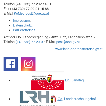
Telefon (+43 732) 77 20-114 01
Fax (+43 732) 77 20-21 15 88
E-Mail
KoMed.post@ooe.gv.at
Impressum
.
Datenschutz
.
Barrierefreiheit
.
Amt der Oö. Landesregierung • 4021 Linz, Landhausplatz 1
•
Telefon
(+43 732) 77 20-0
• E-Mail
post@ooe.gv.at
www.land-oberoesterreich.gv.at
.
.
Oö.
Landtag
.
Oö.
Landesrechnungshof
.