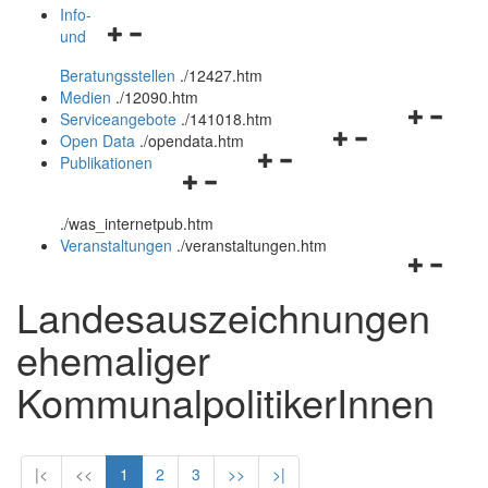
öffnen
schließen
Info-
Navigationsmenü
und
und
öffnen
schließen
Beratungsstellen
.
/12427.htm
und
Medien
.
/12090.htm
schließen
Navigation
Serviceangebote
.
/141018.htm
Navigationsmenü
öffnen
Open Data
.
/opendata.htm
Navigationsmenü
öffnen
und
Publikationen
Navigationsmenü
öffnen
und
schließen
öffnen
und
schließen
.
/was_internetpub.htm
und
schließen
Veranstaltungen
.
/veranstaltungen.htm
schließen
Navigation
öffnen
Landesauszeichnungen
und
schließen
ehemaliger
KommunalpolitikerInnen
|<
<<
1
2
3
>>
>|