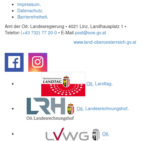
Impressum
.
Datenschutz
.
Barrierefreiheit
.
Amt der Oö. Landesregierung • 4021 Linz, Landhausplatz 1
•
Telefon
(+43 732) 77 20-0
• E-Mail
post@ooe.gv.at
www.land-oberoesterreich.gv.at
.
.
Oö.
Landtag
.
Oö.
Landesrechnungshof
.
Oö.