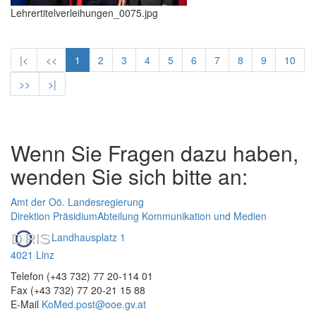
Lehrertitelverleihungen_0075.jpg
|<
<<
1
2
3
4
5
6
7
8
9
10
>>
>|
Wenn Sie Fragen dazu haben,
wenden Sie sich bitte an:
Amt der Oö. Landesregierung
Direktion Präsidium
Abteilung Kommunikation und Medien
Landhausplatz 1
4021 Linz
Telefon (+43 732) 77 20-114 01
Fax (+43 732) 77 20-21 15 88
E-Mail
KoMed.post@ooe.gv.at