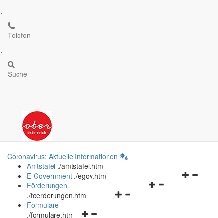
.
Telefon
.
Suche
.
Coronavirus: Aktuelle Informationen
Amtstafel
.
/amtstafel.htm
Navigation
E-Government
.
/egov.htm
Navigationsmenü
öffnen
Förderungen
Navigationsmenü
öffnen
und
.
/foerderungen.htm
öffnen
und
schließen
Formulare
Navigationsmenü
und
schließen
.
/formulare.htm