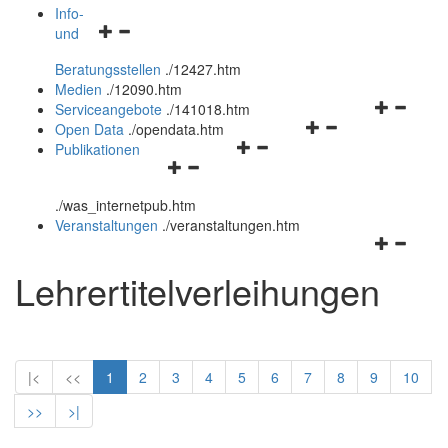
öffnen
schließen
Info-
Navigationsmenü
und
und
öffnen
schließen
Beratungsstellen
.
/12427.htm
und
Medien
.
/12090.htm
schließen
Navigation
Serviceangebote
.
/141018.htm
Navigationsmenü
öffnen
Open Data
.
/opendata.htm
Navigationsmenü
öffnen
und
Publikationen
Navigationsmenü
öffnen
und
schließen
öffnen
und
schließen
.
/was_internetpub.htm
und
schließen
Veranstaltungen
.
/veranstaltungen.htm
schließen
Navigation
öffnen
Lehrertitelverleihungen
und
schließen
|<
<<
1
2
3
4
5
6
7
8
9
10
>>
>|