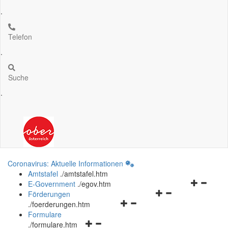
.
Telefon
.
Suche
.
Coronavirus: Aktuelle Informationen
Amtstafel
.
/amtstafel.htm
Navigation
E-Government
.
/egov.htm
Navigationsmenü
öffnen
Förderungen
Navigationsmenü
öffnen
und
.
/foerderungen.htm
öffnen
und
schließen
Formulare
Navigationsmenü
und
schließen
.
/formulare.htm