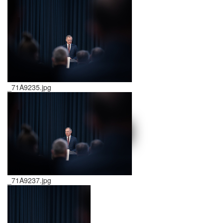
_71A9235.jpg
schließen X
<<
>>
_71A9237.jpg