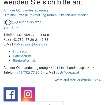
wenden Sie sich bitte an:
Amt der Oö. Landesregierung
Direktion Präsidium
Abteilung Kommunikation und Medien
Landhausplatz 1
4021 Linz
Telefon (+43 732) 77 20-114 01
Fax (+43 732) 77 20-21 15 88
E-Mail
KoMed.post@ooe.gv.at
Impressum
.
Datenschutz
.
Barrierefreiheit
.
Amt der Oö. Landesregierung • 4021 Linz, Landhausplatz 1
•
Telefon
(+43 732) 77 20-0
• E-Mail
post@ooe.gv.at
www.land-oberoesterreich.gv.at
.
.