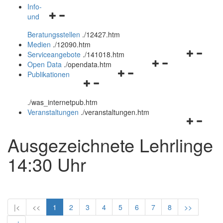
öffnen
schließen
Info-
Navigationsmenü
und
und
öffnen
schließen
Beratungsstellen
.
/12427.htm
und
Medien
.
/12090.htm
schließen
Navigation
Serviceangebote
.
/141018.htm
Navigationsmenü
öffnen
Open Data
.
/opendata.htm
Navigationsmenü
öffnen
und
Publikationen
Navigationsmenü
öffnen
und
schließen
öffnen
und
schließen
.
/was_internetpub.htm
und
schließen
Veranstaltungen
.
/veranstaltungen.htm
schließen
Navigation
öffnen
Ausgezeichnete Lehrlinge
und
schließen
14:30 Uhr
|<
<<
1
2
3
4
5
6
7
8
>>