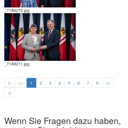
_71A9270.jpg
_71A9271.jpg
|<
<<
1
2
3
4
5
6
7
8
>>
>|
Wenn Sie Fragen dazu haben,