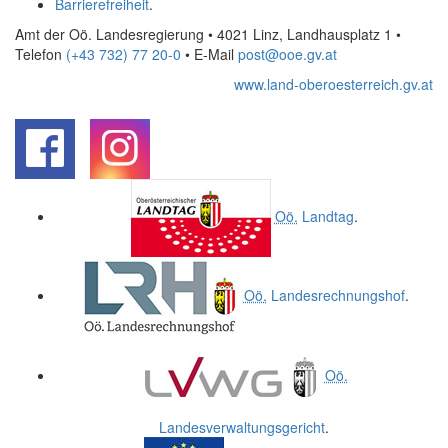
Barrierefreiheit
.
Amt der Oö. Landesregierung • 4021 Linz, Landhausplatz 1
•
Telefon
(+43 732) 77 20-0
• E-Mail
post@ooe.gv.at
www.land-oberoesterreich.gv.at
.
.
Oö.
Landtag
.
Oö.
Landesrechnungshof
.
Oö.
Landesverwaltungsgericht
.