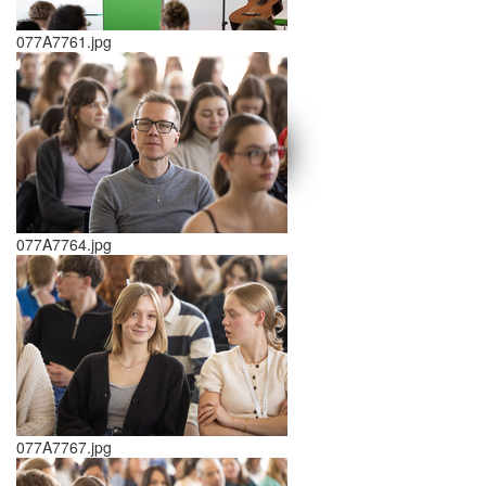
077A7761.jpg
schließen X
<<
>>
077A7764.jpg
077A7767.jpg