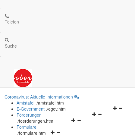
.
Telefon
.
Suche
.
Coronavirus: Aktuelle Informationen
Amtstafel
.
/amtstafel.htm
Navigation
E-Government
.
/egov.htm
Navigationsmenü
öffnen
Förderungen
Navigationsmenü
öffnen
und
.
/foerderungen.htm
öffnen
und
schließen
Formulare
Navigationsmenü
und
schließen
.
/formulare.htm