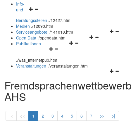
öffnen
schließen
Info-
Navigationsmenü
und
und
öffnen
schließen
Beratungsstellen
.
/12427.htm
und
Medien
.
/12090.htm
schließen
Navigation
Serviceangebote
.
/141018.htm
Navigationsmenü
öffnen
Open Data
.
/opendata.htm
Navigationsmenü
öffnen
und
Publikationen
Navigationsmenü
öffnen
und
schließen
öffnen
und
schließen
.
/was_internetpub.htm
und
schließen
Veranstaltungen
.
/veranstaltungen.htm
schließen
Navigation
öffnen
Fremdsprachenwettbewer
und
schließen
AHS
|<
<<
1
2
3
4
5
6
7
>>
>|