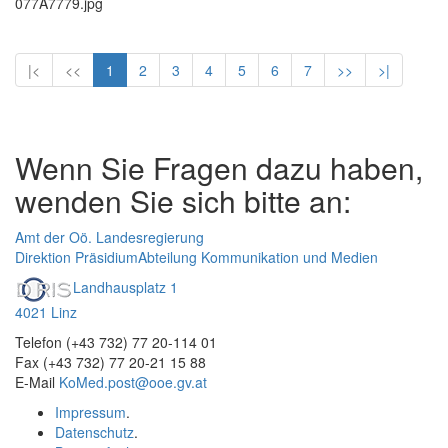
077A7779.jpg
|<
<<
1
2
3
4
5
6
7
>>
>|
Wenn Sie Fragen dazu haben,
wenden Sie sich bitte an:
Amt der Oö. Landesregierung
Direktion Präsidium
Abteilung Kommunikation und Medien
Landhausplatz 1
4021 Linz
Telefon (+43 732) 77 20-114 01
Fax (+43 732) 77 20-21 15 88
E-Mail
KoMed.post@ooe.gv.at
Impressum
.
Datenschutz
.