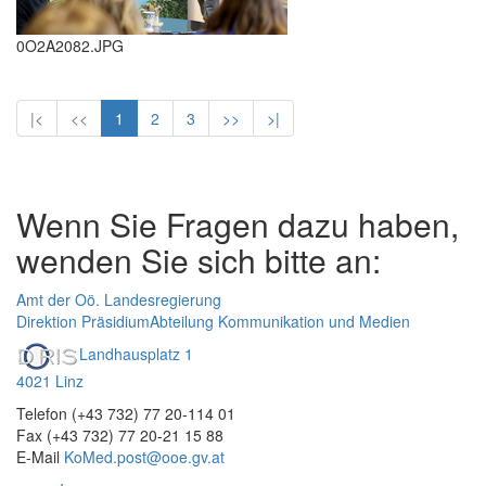
0O2A2082.JPG
|<
<<
1
2
3
>>
>|
Wenn Sie Fragen dazu haben,
wenden Sie sich bitte an:
Amt der Oö. Landesregierung
Direktion Präsidium
Abteilung Kommunikation und Medien
Landhausplatz 1
4021 Linz
Telefon (+43 732) 77 20-114 01
Fax (+43 732) 77 20-21 15 88
E-Mail
KoMed.post@ooe.gv.at