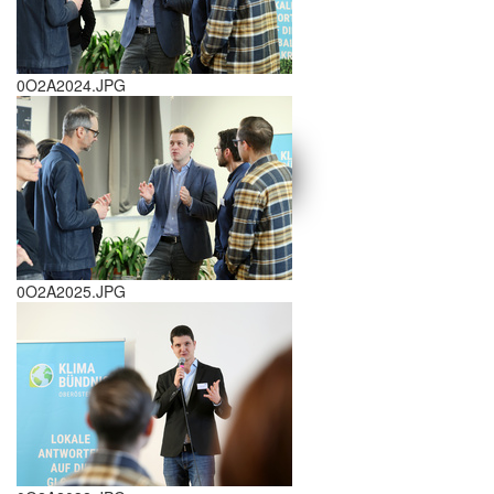
0O2A2024.JPG
schließen X
<<
>>
0O2A2025.JPG