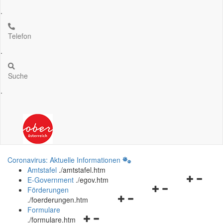
.
Telefon
.
Suche
.
Coronavirus: Aktuelle Informationen
Amtstafel
.
/amtstafel.htm
Navigation
E-Government
.
/egov.htm
Navigationsmenü
öffnen
Förderungen
Navigationsmenü
öffnen
und
.
/foerderungen.htm
öffnen
und
schließen
Formulare
Navigationsmenü
und
schließen
.
/formulare.htm