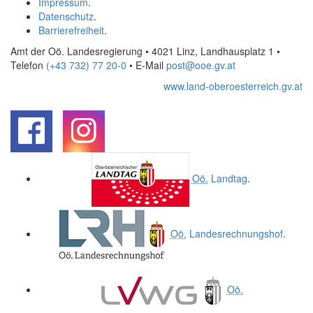
Impressum
.
Datenschutz
.
Barrierefreiheit
.
Amt der Oö. Landesregierung • 4021 Linz, Landhausplatz 1
•
Telefon
(+43 732) 77 20-0
• E-Mail
post@ooe.gv.at
www.land-oberoesterreich.gv.at
.
.
Oö.
Landtag
.
Oö.
Landesrechnungshof
.
Oö.