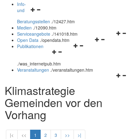
öffnen
schließen
Info-
Navigationsmenü
und
und
öffnen
schließen
Beratungsstellen
.
/12427.htm
und
Medien
.
/12090.htm
schließen
Navigation
Serviceangebote
.
/141018.htm
Navigationsmenü
öffnen
Open Data
.
/opendata.htm
Navigationsmenü
öffnen
und
Publikationen
Navigationsmenü
öffnen
und
schließen
öffnen
und
schließen
.
/was_internetpub.htm
und
schließen
Veranstaltungen
.
/veranstaltungen.htm
schließen
Navigation
öffnen
Klimastrategie
und
schließen
Gemeinden vor den
Vorhang
|<
<<
1
2
3
>>
>|