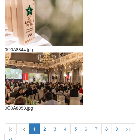
0O0A8844.jpg
0O0A8853.jpg
|<
<<
1
2
3
4
5
6
7
8
9
>>
>|