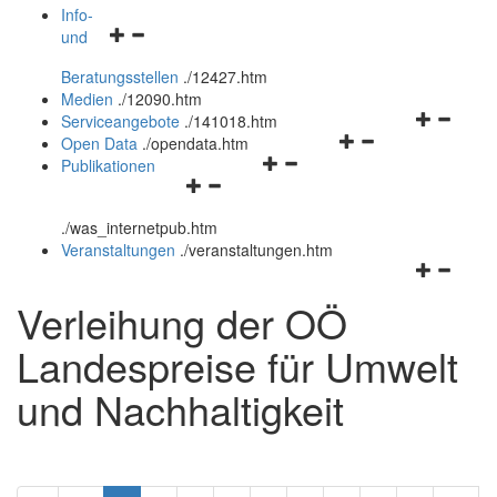
öffnen
schließen
Info-
Navigationsmenü
und
und
öffnen
schließen
Beratungsstellen
.
/12427.htm
und
Medien
.
/12090.htm
schließen
Navigation
Serviceangebote
.
/141018.htm
Navigationsmenü
öffnen
Open Data
.
/opendata.htm
Navigationsmenü
öffnen
und
Publikationen
Navigationsmenü
öffnen
und
schließen
öffnen
und
schließen
.
/was_internetpub.htm
und
schließen
Veranstaltungen
.
/veranstaltungen.htm
schließen
Navigation
öffnen
Verleihung der OÖ
und
schließen
Landespreise für Umwelt
und Nachhaltigkeit