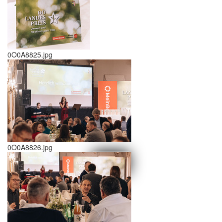
0O0A8825.jpg
0O0A8826.jpg
schließen X
<<
>>