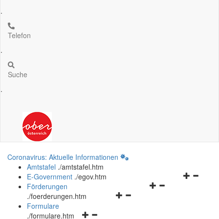
.
Telefon
.
Suche
.
Coronavirus: Aktuelle Informationen
Amtstafel
.
/amtstafel.htm
Navigation
E-Government
.
/egov.htm
Navigationsmenü
öffnen
Förderungen
Navigationsmenü
öffnen
und
.
/foerderungen.htm
öffnen
und
schließen
Formulare
Navigationsmenü
und
schließen
.
/formulare.htm