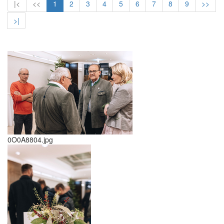
|<
<<
1
2
3
4
5
6
7
8
9
>>
>|
0O0A8804.jpg