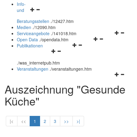
öffnen
schließen
Info-
Navigationsmenü
und
und
öffnen
schließen
Beratungsstellen
.
/12427.htm
und
Medien
.
/12090.htm
schließen
Navigation
Serviceangebote
.
/141018.htm
Navigationsmenü
öffnen
Open Data
.
/opendata.htm
Navigationsmenü
öffnen
und
Publikationen
Navigationsmenü
öffnen
und
schließen
öffnen
und
schließen
.
/was_internetpub.htm
und
schließen
Veranstaltungen
.
/veranstaltungen.htm
schließen
Navigation
öffnen
Auszeichnung "Gesunde
und
schließen
Küche"
|<
<<
1
2
3
>>
>|