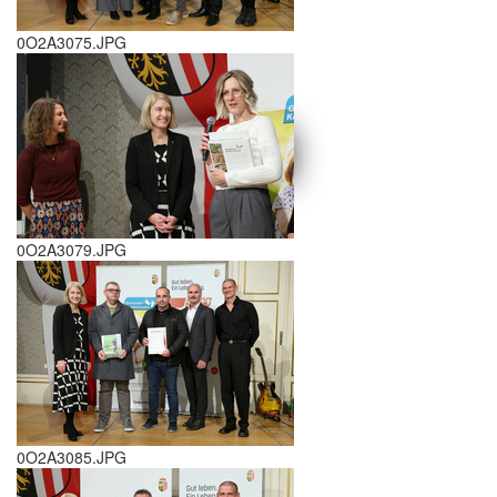
0O2A3075.JPG
schließen X
<<
>>
0O2A3079.JPG
0O2A3085.JPG