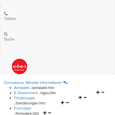
.
Telefon
.
Suche
.
Coronavirus: Aktuelle Informationen
Amtstafel
.
/amtstafel.htm
Navigation
E-Government
.
/egov.htm
Navigationsmenü
öffnen
Förderungen
Navigationsmenü
öffnen
und
.
/foerderungen.htm
öffnen
und
schließen
Formulare
Navigationsmenü
und
schließen
.
/formulare.htm