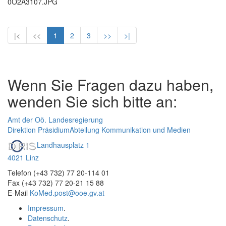
0O2A3107.JPG
|<
<<
1
2
3
>>
>|
Wenn Sie Fragen dazu haben,
wenden Sie sich bitte an:
Amt der Oö. Landesregierung
Direktion Präsidium
Abteilung Kommunikation und Medien
Landhausplatz 1
4021 Linz
Telefon (+43 732) 77 20-114 01
Fax (+43 732) 77 20-21 15 88
E-Mail
KoMed.post@ooe.gv.at
Impressum
.
Datenschutz
.