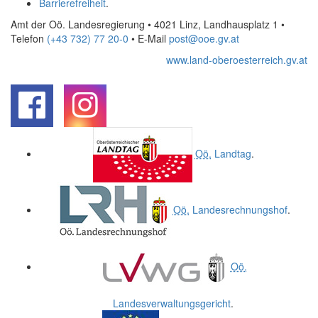
Barrierefreiheit
.
Amt der Oö. Landesregierung • 4021 Linz, Landhausplatz 1
•
Telefon
(+43 732) 77 20-0
• E-Mail
post@ooe.gv.at
www.land-oberoesterreich.gv.at
.
.
Oö.
Landtag
.
Oö.
Landesrechnungshof
.
Oö.
Landesverwaltungsgericht
.