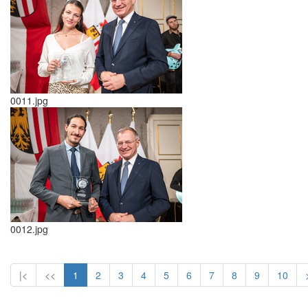
0011.jpg
0012.jpg
|<
<<
1
2
3
4
5
6
7
8
9
10