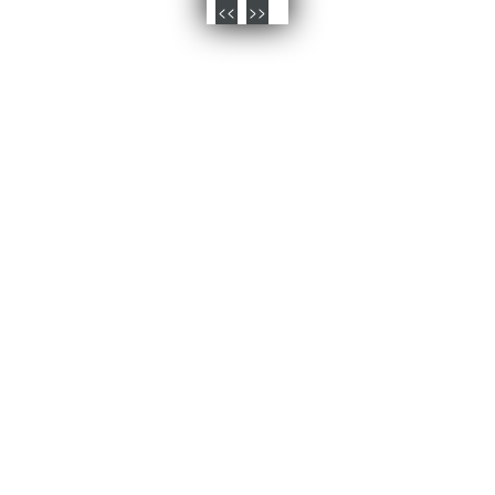
<<
>>