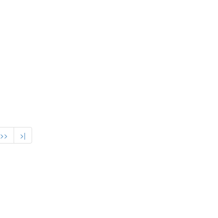
>>
>|