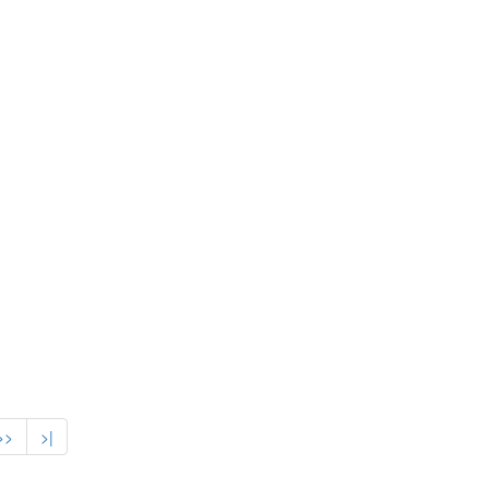
>>
>|