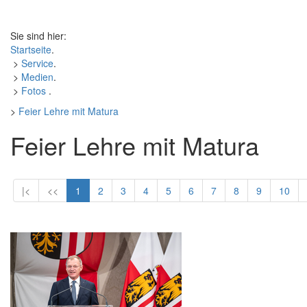
Sie sind hier:
Startseite
.
>
Service
.
>
Medien
.
>
Fotos
.
>
Feier Lehre mit Matura
Feier Lehre mit Matura
|<
<<
1
2
3
4
5
6
7
8
9
10