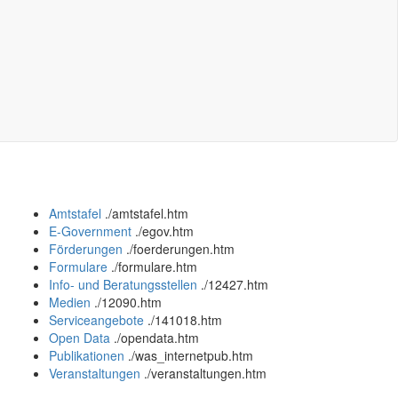
Amtstafel
.
/amtstafel.htm
E-Government
.
/egov.htm
Förderungen
.
/foerderungen.htm
Formulare
.
/formulare.htm
Info- und Beratungsstellen
.
/12427.htm
Medien
.
/12090.htm
Serviceangebote
.
/141018.htm
Open Data
.
/opendata.htm
Publikationen
.
/was_internetpub.htm
Veranstaltungen
.
/veranstaltungen.htm