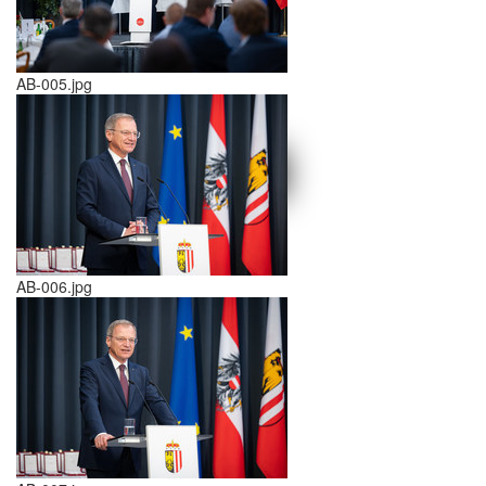
AB-005.jpg
schließen X
<<
>>
AB-006.jpg