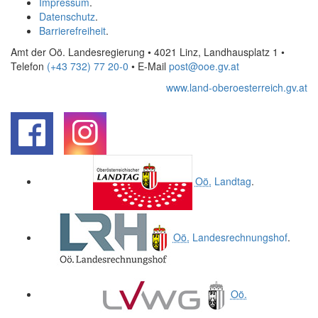
Impressum
.
Datenschutz
.
Barrierefreiheit
.
Amt der Oö. Landesregierung • 4021 Linz, Landhausplatz 1
•
Telefon
(+43 732) 77 20-0
• E-Mail
post@ooe.gv.at
www.land-oberoesterreich.gv.at
.
.
Oö.
Landtag
.
Oö.
Landesrechnungshof
.
Oö.