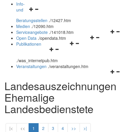
öffnen
schließen
Info-
Navigationsmenü
und
und
öffnen
schließen
Beratungsstellen
.
/12427.htm
und
Medien
.
/12090.htm
schließen
Navigation
Serviceangebote
.
/141018.htm
Navigationsmenü
öffnen
Open Data
.
/opendata.htm
Navigationsmenü
öffnen
und
Publikationen
Navigationsmenü
öffnen
und
schließen
öffnen
und
schließen
.
/was_internetpub.htm
und
schließen
Veranstaltungen
.
/veranstaltungen.htm
schließen
Navigation
öffnen
Landesauszeichnungen
und
schließen
Ehemalige
Landesbedienstete
|<
<<
1
2
3
4
>>
>|