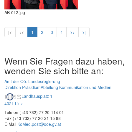
AB-012.jpg
|<
<<
1
2
3
4
>>
>|
Wenn Sie Fragen dazu haben,
wenden Sie sich bitte an:
Amt der Oö. Landesregierung
Direktion Präsidium
Abteilung Kommunikation und Medien
Landhausplatz 1
4021 Linz
Telefon (+43 732) 77 20-114 01
Fax (+43 732) 77 20-21 15 88
E-Mail
KoMed.post@ooe.gv.at