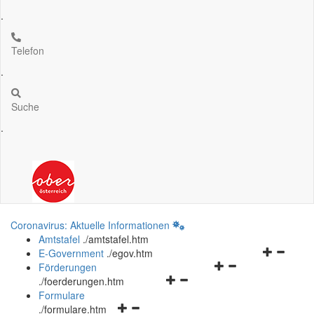
.
Telefon
.
Suche
.
Coronavirus: Aktuelle Informationen
Amtstafel
.
/amtstafel.htm
Navigation
E-Government
.
/egov.htm
Navigationsmenü
öffnen
Förderungen
Navigationsmenü
öffnen
und
.
/foerderungen.htm
öffnen
und
schließen
Formulare
Navigationsmenü
und
schließen
.
/formulare.htm