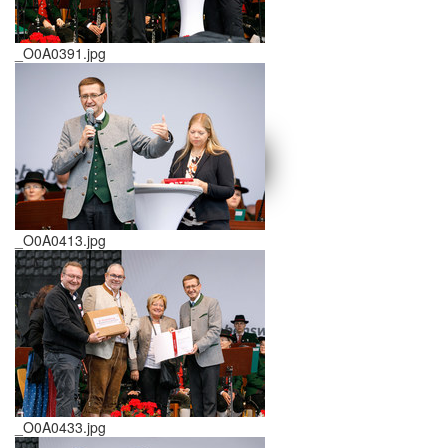
_O0A0391.jpg
schließen X
<<
>>
_O0A0413.jpg
_O0A0433.jpg