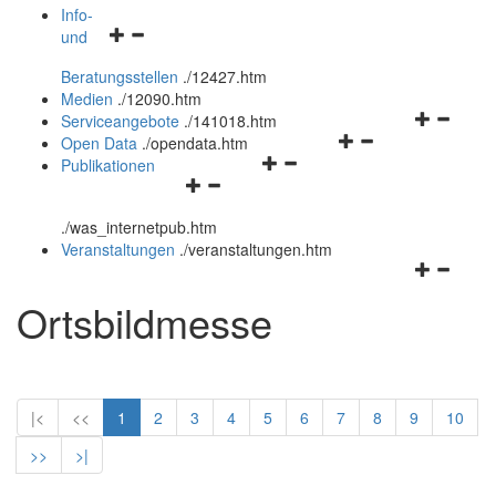
öffnen
schließen
Info-
Navigationsmenü
und
und
öffnen
schließen
Beratungsstellen
.
/12427.htm
und
Medien
.
/12090.htm
schließen
Navigation
Serviceangebote
.
/141018.htm
Navigationsmenü
öffnen
Open Data
.
/opendata.htm
Navigationsmenü
öffnen
und
Publikationen
Navigationsmenü
öffnen
und
schließen
öffnen
und
schließen
.
/was_internetpub.htm
und
schließen
Veranstaltungen
.
/veranstaltungen.htm
schließen
Navigation
öffnen
Ortsbildmesse
und
schließen
|<
<<
1
2
3
4
5
6
7
8
9
10
>>
>|