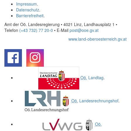
Impressum
.
Datenschutz
.
Barrierefreiheit
.
Amt der Oö. Landesregierung • 4021 Linz, Landhausplatz 1
•
Telefon
(+43 732) 77 20-0
• E-Mail
post@ooe.gv.at
www.land-oberoesterreich.gv.at
.
.
Oö.
Landtag
.
Oö.
Landesrechnungshof
.
Oö.