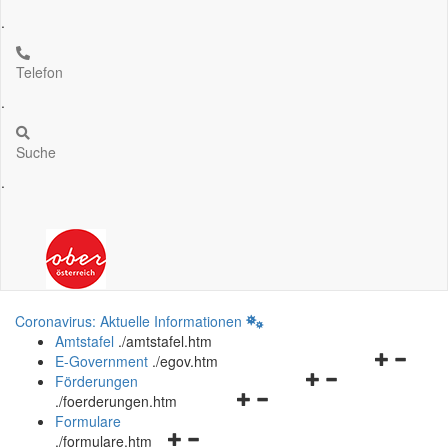
.
Telefon
.
Suche
.
Coronavirus: Aktuelle Informationen
Amtstafel
.
/amtstafel.htm
Navigation
E-Government
.
/egov.htm
Navigationsmenü
öffnen
Förderungen
Navigationsmenü
öffnen
und
.
/foerderungen.htm
öffnen
und
schließen
Formulare
Navigationsmenü
und
schließen
.
/formulare.htm