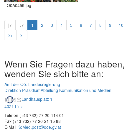
_O0A0459.jpg
|<
<<
1
2
3
4
5
6
7
8
9
10
>>
>|
Wenn Sie Fragen dazu haben,
wenden Sie sich bitte an:
Amt der Oö. Landesregierung
Direktion Präsidium
Abteilung Kommunikation und Medien
Landhausplatz 1
4021 Linz
Telefon (+43 732) 77 20-114 01
Fax (+43 732) 77 20-21 15 88
E-Mail
KoMed.post@ooe.gv.at