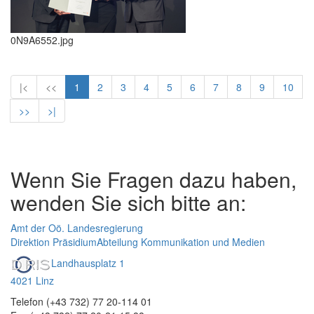
0N9A6552.jpg
|<
<<
1
2
3
4
5
6
7
8
9
10
>>
>|
Wenn Sie Fragen dazu haben,
wenden Sie sich bitte an:
Amt der Oö. Landesregierung
Direktion Präsidium
Abteilung Kommunikation und Medien
Landhausplatz 1
4021 Linz
Telefon (+43 732) 77 20-114 01