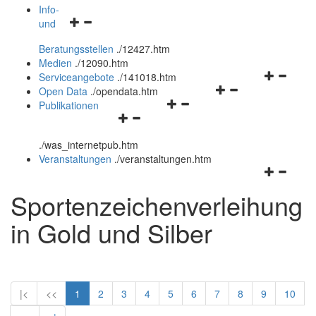
öffnen
schließen
Info-
Navigationsmenü
und
und
öffnen
schließen
Beratungsstellen
.
/12427.htm
und
Medien
.
/12090.htm
schließen
Navigation
Serviceangebote
.
/141018.htm
Navigationsmenü
öffnen
Open Data
.
/opendata.htm
Navigationsmenü
öffnen
und
Publikationen
Navigationsmenü
öffnen
und
schließen
öffnen
und
schließen
.
/was_internetpub.htm
und
schließen
Veranstaltungen
.
/veranstaltungen.htm
schließen
Navigation
öffnen
Sportenzeichenverleihung
und
schließen
in Gold und Silber
|<
<<
1
2
3
4
5
6
7
8
9
10