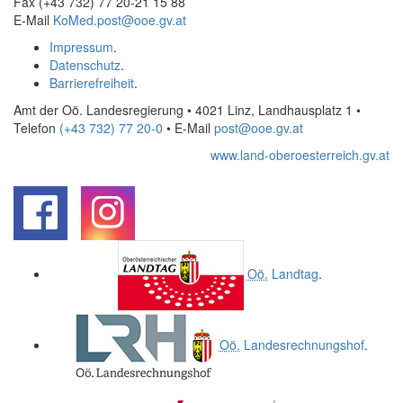
Fax (+43 732) 77 20-21 15 88
E-Mail
KoMed.post@ooe.gv.at
Impressum
.
Datenschutz
.
Barrierefreiheit
.
Amt der Oö. Landesregierung • 4021 Linz, Landhausplatz 1
•
Telefon
(+43 732) 77 20-0
• E-Mail
post@ooe.gv.at
www.land-oberoesterreich.gv.at
.
.
Oö.
Landtag
.
Oö.
Landesrechnungshof
.