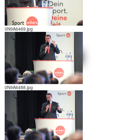
0N9A6469.jpg
schließen X
<<
>>
0N9A6488.jpg