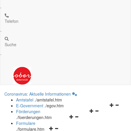
.
Telefon
.
Suche
.
Coronavirus: Aktuelle Informationen
Amtstafel
.
/amtstafel.htm
Navigation
E-Government
.
/egov.htm
Navigationsmenü
öffnen
Förderungen
Navigationsmenü
öffnen
und
.
/foerderungen.htm
öffnen
und
schließen
Formulare
Navigationsmenü
und
schließen
.
/formulare.htm