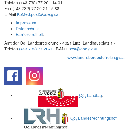
Telefon (+43 732) 77 20-114 01
Fax (+43 732) 77 20-21 15 88
E-Mail
KoMed.post@ooe.gv.at
Impressum
.
Datenschutz
.
Barrierefreiheit
.
Amt der Oö. Landesregierung • 4021 Linz, Landhausplatz 1
•
Telefon
(+43 732) 77 20-0
• E-Mail
post@ooe.gv.at
www.land-oberoesterreich.gv.at
.
.
Oö.
Landtag
.
Oö.
Landesrechnungshof
.