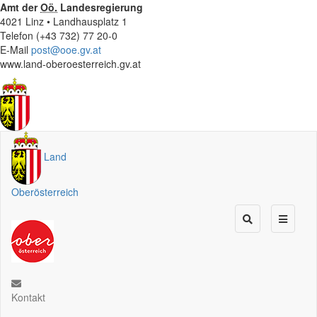
Amt der
Oö.
Landesregierung
4021 Linz • Landhausplatz 1
Telefon (+43 732) 77 20-0
E-Mail
post@ooe.gv.at
www.land-oberoesterreich.gv.at
Land
Oberösterreich
Kontakt