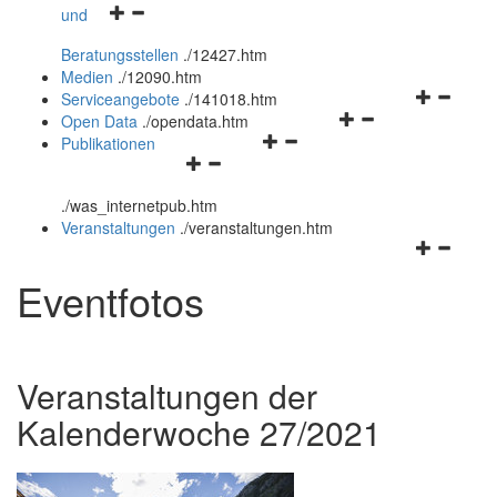
Navigationsmenü
und
und
öffnen
schließen
Beratungsstellen
.
/12427.htm
und
Medien
.
/12090.htm
schließen
Navigation
Serviceangebote
.
/141018.htm
Navigationsmenü
öffnen
Open Data
.
/opendata.htm
Navigationsmenü
öffnen
und
Publikationen
Navigationsmenü
öffnen
und
schließen
öffnen
und
schließen
.
/was_internetpub.htm
und
schließen
Veranstaltungen
.
/veranstaltungen.htm
schließen
Navigation
öffnen
Eventfotos
und
schließen
Veranstaltungen der
Kalenderwoche 27/2021