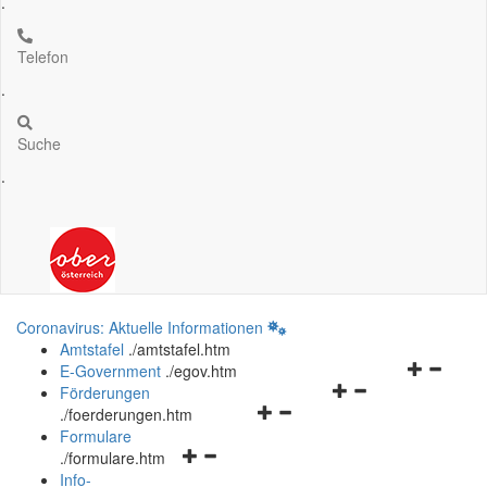
.
Telefon
.
Suche
.
Coronavirus: Aktuelle Informationen
Amtstafel
.
/amtstafel.htm
Navigation
E-Government
.
/egov.htm
Navigationsmenü
öffnen
Förderungen
Navigationsmenü
öffnen
und
.
/foerderungen.htm
öffnen
und
schließen
Formulare
Navigationsmenü
und
schließen
.
/formulare.htm
öffnen
schließen
Info-