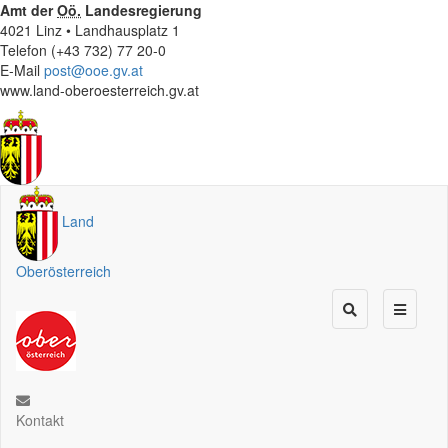
Amt der
Oö.
Landesregierung
4021 Linz • Landhausplatz 1
Telefon (+43 732) 77 20-0
E-Mail
post@ooe.gv.at
www.land-oberoesterreich.gv.at
Land
Oberösterreich
Kontakt