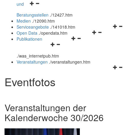
Navigationsmenü
und
und
öffnen
schließen
Beratungsstellen
.
/12427.htm
und
Medien
.
/12090.htm
schließen
Navigation
Serviceangebote
.
/141018.htm
Navigationsmenü
öffnen
Open Data
.
/opendata.htm
Navigationsmenü
öffnen
und
Publikationen
Navigationsmenü
öffnen
und
schließen
öffnen
und
schließen
.
/was_internetpub.htm
und
schließen
Veranstaltungen
.
/veranstaltungen.htm
schließen
Navigation
öffnen
Eventfotos
und
schließen
Veranstaltungen der
Kalenderwoche 30/2026