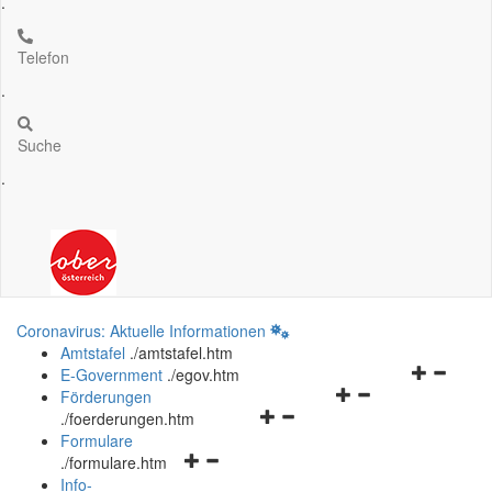
.
Telefon
.
Suche
.
Coronavirus: Aktuelle Informationen
Amtstafel
.
/amtstafel.htm
Navigation
E-Government
.
/egov.htm
Navigationsmenü
öffnen
Förderungen
Navigationsmenü
öffnen
und
.
/foerderungen.htm
öffnen
und
schließen
Formulare
Navigationsmenü
und
schließen
.
/formulare.htm
öffnen
schließen
Info-