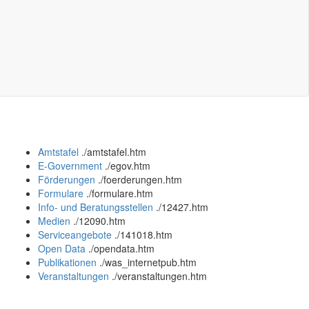
Amtstafel
.
/amtstafel.htm
E-Government
.
/egov.htm
Förderungen
.
/foerderungen.htm
Formulare
.
/formulare.htm
Info- und Beratungsstellen
.
/12427.htm
Medien
.
/12090.htm
Serviceangebote
.
/141018.htm
Open Data
.
/opendata.htm
Publikationen
.
/was_internetpub.htm
Veranstaltungen
.
/veranstaltungen.htm