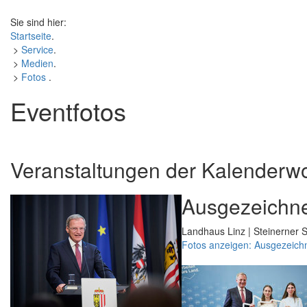
Sie sind hier:
Startseite
.
>
Service
.
>
Medien
.
>
Fotos
.
Eventfotos
Veranstaltungen der Kalenderw
Ausgezeichne
Landhaus Linz | Steinerner S
Fotos anzeigen: Ausgezeich