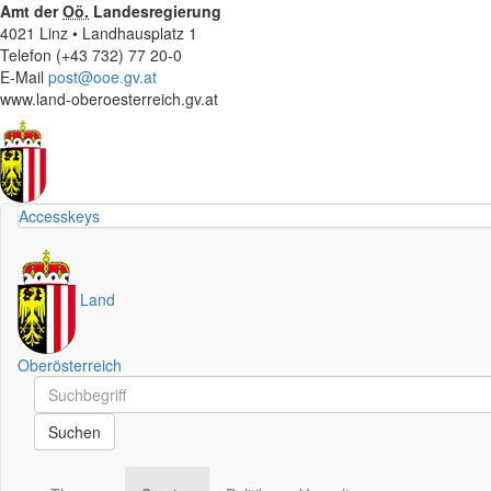
Amt der
Oö.
Landesregierung
4021 Linz • Landhausplatz 1
Telefon (+43 732) 77 20-0
E-Mail
post@ooe.gv.at
www.land-oberoesterreich.gv.at
Accesskeys
Land
Oberösterreich
Schnellsuche
Schnellsuche
Suchen