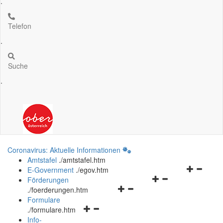
.
Telefon
.
Suche
.
Coronavirus: Aktuelle Informationen
Amtstafel
.
/amtstafel.htm
Navigation
E-Government
.
/egov.htm
Navigationsmenü
öffnen
Förderungen
Navigationsmenü
öffnen
und
.
/foerderungen.htm
öffnen
und
schließen
Formulare
Navigationsmenü
und
schließen
.
/formulare.htm
öffnen
schließen
Info-