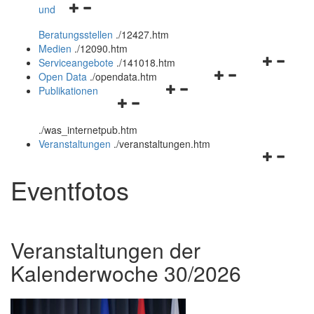
Navigationsmenü
und
und
öffnen
schließen
Beratungsstellen
.
/12427.htm
und
Medien
.
/12090.htm
schließen
Navigation
Serviceangebote
.
/141018.htm
Navigationsmenü
öffnen
Open Data
.
/opendata.htm
Navigationsmenü
öffnen
und
Publikationen
Navigationsmenü
öffnen
und
schließen
öffnen
und
schließen
.
/was_internetpub.htm
und
schließen
Veranstaltungen
.
/veranstaltungen.htm
schließen
Navigation
öffnen
Eventfotos
und
schließen
Veranstaltungen der
Kalenderwoche 30/2026