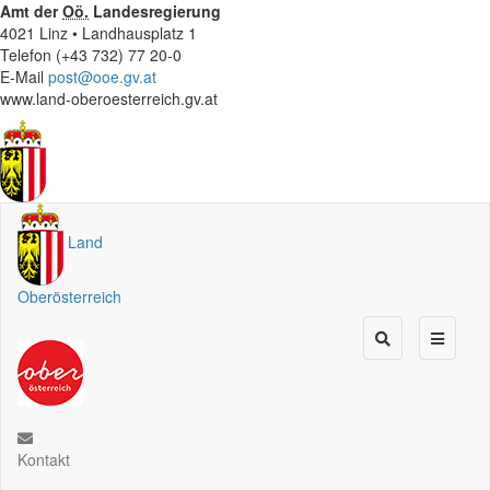
Amt der
Oö.
Landesregierung
4021 Linz • Landhausplatz 1
Telefon (+43 732) 77 20-0
E-Mail
post@ooe.gv.at
www.land-oberoesterreich.gv.at
Land
Oberösterreich
Kontakt