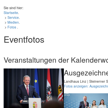
Sie sind hier:
Startseite
.
>
Service
.
>
Medien
.
>
Fotos
.
Eventfotos
Veranstaltungen der Kalenderw
Ausgezeichne
Landhaus Linz | Steinerner S
Fotos anzeigen: Ausgezeich