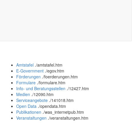
Amtstafel
.
/amtstafel.htm
E-Government
.
/egov.htm
Förderungen
.
/foerderungen.htm
Formulare
.
/formulare.htm
Info- und Beratungsstellen
.
/12427.htm
Medien
.
/12090.htm
Serviceangebote
.
/141018.htm
Open Data
.
/opendata.htm
Publikationen
.
/was_internetpub.htm
Veranstaltungen
.
/veranstaltungen.htm