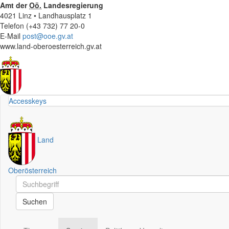
Amt der
Oö.
Landesregierung
4021 Linz • Landhausplatz 1
Telefon (+43 732) 77 20-0
E-Mail
post@ooe.gv.at
www.land-oberoesterreich.gv.at
Accesskeys
Land
Oberösterreich
Schnellsuche
Schnellsuche
Suchen