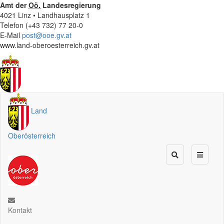
Amt der
Oö.
Landesregierung
4021 Linz • Landhausplatz 1
Telefon (+43 732) 77 20-0
E-Mail
post@ooe.gv.at
www.land-oberoesterreich.gv.at
Land
Oberösterreich
Kontakt