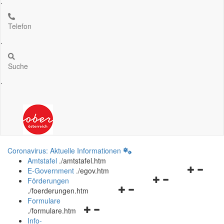
.
Telefon
.
Suche
.
Coronavirus: Aktuelle Informationen
Amtstafel
.
/amtstafel.htm
Navigation
E-Government
.
/egov.htm
Navigationsmenü
öffnen
Förderungen
Navigationsmenü
öffnen
und
.
/foerderungen.htm
öffnen
und
schließen
Formulare
Navigationsmenü
und
schließen
.
/formulare.htm
öffnen
schließen
Info-