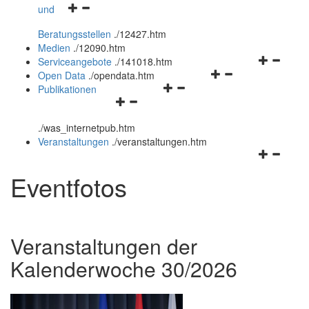
Navigationsmenü
und
und
öffnen
schließen
Beratungsstellen
.
/12427.htm
und
Medien
.
/12090.htm
schließen
Navigation
Serviceangebote
.
/141018.htm
Navigationsmenü
öffnen
Open Data
.
/opendata.htm
Navigationsmenü
öffnen
und
Publikationen
Navigationsmenü
öffnen
und
schließen
öffnen
und
schließen
.
/was_internetpub.htm
und
schließen
Veranstaltungen
.
/veranstaltungen.htm
schließen
Navigation
öffnen
Eventfotos
und
schließen
Veranstaltungen der
Kalenderwoche 30/2026