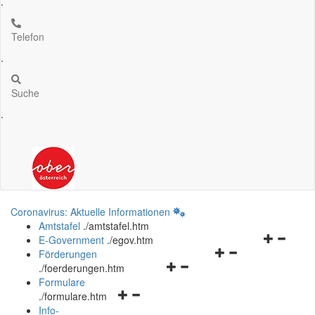
.
Telefon
.
Suche
.
Coronavirus: Aktuelle Informationen
Amtstafel
.
/amtstafel.htm
Navigation
E-Government
.
/egov.htm
Navigationsmenü
öffnen
Förderungen
Navigationsmenü
öffnen
und
.
/foerderungen.htm
öffnen
und
schließen
Formulare
Navigationsmenü
und
schließen
.
/formulare.htm
öffnen
schließen
Info-