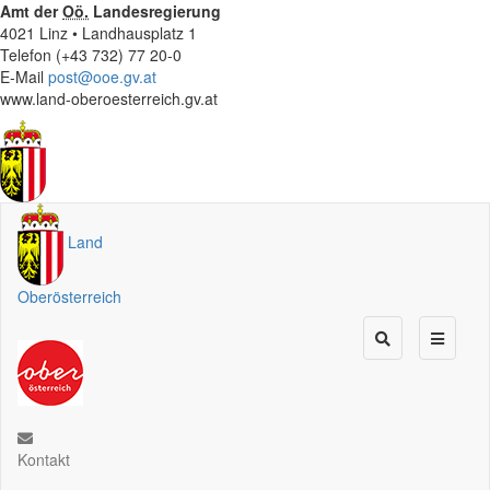
Amt der
Oö.
Landesregierung
4021 Linz • Landhausplatz 1
Telefon (+43 732) 77 20-0
E-Mail
post@ooe.gv.at
www.land-oberoesterreich.gv.at
Land
Oberösterreich
Kontakt