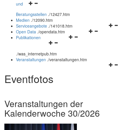
Navigationsmenü
und
und
öffnen
schließen
Beratungsstellen
.
/12427.htm
und
Medien
.
/12090.htm
schließen
Navigation
Serviceangebote
.
/141018.htm
Navigationsmenü
öffnen
Open Data
.
/opendata.htm
Navigationsmenü
öffnen
und
Publikationen
Navigationsmenü
öffnen
und
schließen
öffnen
und
schließen
.
/was_internetpub.htm
und
schließen
Veranstaltungen
.
/veranstaltungen.htm
schließen
Navigation
öffnen
Eventfotos
und
schließen
Veranstaltungen der
Kalenderwoche 30/2026