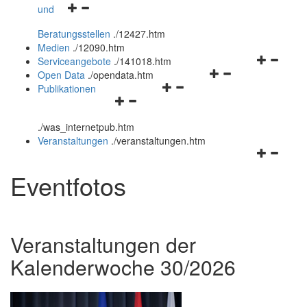
Navigationsmenü
und
und
öffnen
schließen
Beratungsstellen
.
/12427.htm
und
Medien
.
/12090.htm
schließen
Navigation
Serviceangebote
.
/141018.htm
Navigationsmenü
öffnen
Open Data
.
/opendata.htm
Navigationsmenü
öffnen
und
Publikationen
Navigationsmenü
öffnen
und
schließen
öffnen
und
schließen
.
/was_internetpub.htm
und
schließen
Veranstaltungen
.
/veranstaltungen.htm
schließen
Navigation
öffnen
Eventfotos
und
schließen
Veranstaltungen der
Kalenderwoche 30/2026