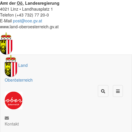
Amt der
Oö.
Landesregierung
4021 Linz • Landhausplatz 1
Telefon (+43 732) 77 20-0
E-Mail
post@ooe.gv.at
www.land-oberoesterreich.gv.at
Land
Oberösterreich
Kontakt