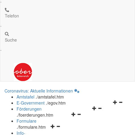
.
Telefon
.
Suche
.
Coronavirus: Aktuelle Informationen
Amtstafel
.
/amtstafel.htm
Navigation
E-Government
.
/egov.htm
Navigationsmenü
öffnen
Förderungen
Navigationsmenü
öffnen
und
.
/foerderungen.htm
öffnen
und
schließen
Formulare
Navigationsmenü
und
schließen
.
/formulare.htm
öffnen
schließen
Info-