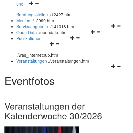
Navigationsmenü
und
und
öffnen
schließen
Beratungsstellen
.
/12427.htm
und
Medien
.
/12090.htm
schließen
Navigation
Serviceangebote
.
/141018.htm
Navigationsmenü
öffnen
Open Data
.
/opendata.htm
Navigationsmenü
öffnen
und
Publikationen
Navigationsmenü
öffnen
und
schließen
öffnen
und
schließen
.
/was_internetpub.htm
und
schließen
Veranstaltungen
.
/veranstaltungen.htm
schließen
Navigation
öffnen
Eventfotos
und
schließen
Veranstaltungen der
Kalenderwoche 30/2026