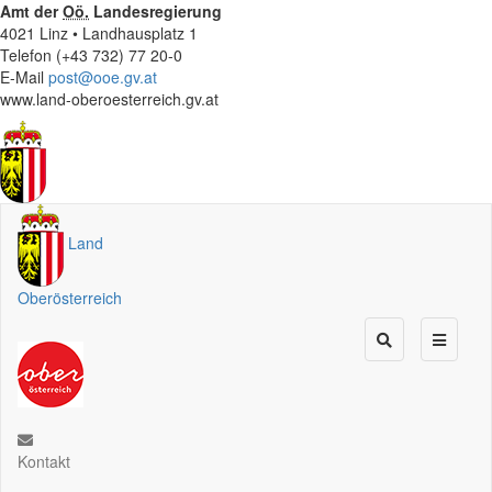
Amt der
Oö.
Landesregierung
4021 Linz • Landhausplatz 1
Telefon (+43 732) 77 20-0
E-Mail
post@ooe.gv.at
www.land-oberoesterreich.gv.at
Land
Oberösterreich
Kontakt