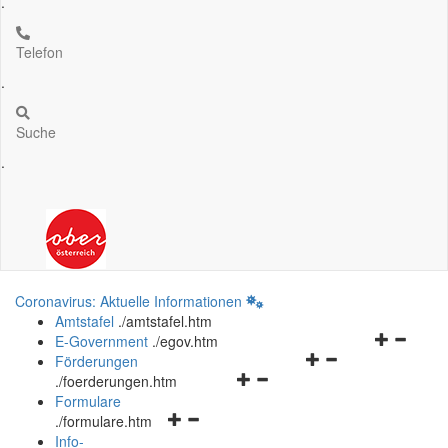
.
Telefon
.
Suche
.
Coronavirus: Aktuelle Informationen
Amtstafel
.
/amtstafel.htm
Navigation
E-Government
.
/egov.htm
Navigationsmenü
öffnen
Förderungen
Navigationsmenü
öffnen
und
.
/foerderungen.htm
öffnen
und
schließen
Formulare
Navigationsmenü
und
schließen
.
/formulare.htm
öffnen
schließen
Info-